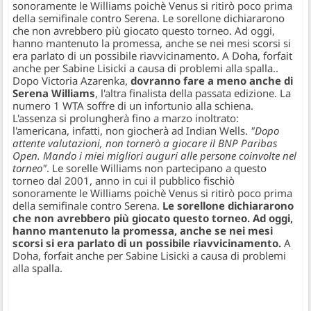
sonoramente le Williams poichè Venus si ritirò poco prima
della semifinale contro Serena. Le sorellone dichiararono
che non avrebbero più giocato questo torneo. Ad oggi,
hanno mantenuto la promessa, anche se nei mesi scorsi si
era parlato di un possibile riavvicinamento. A Doha, forfait
anche per Sabine Lisicki a causa di problemi alla spalla.
.
Dopo Victoria Azarenka,
dovranno fare a meno anche di
Serena Williams
, l'altra finalista della passata edizione. La
numero 1 WTA soffre di un infortunio alla schiena.
L'assenza si prolungherà fino a marzo inoltrato:
l'americana, infatti, non giocherà ad Indian Wells.
"Dopo
attente valutazioni, non tornerò a giocare il BNP Paribas
Open. Mando i miei migliori auguri alle persone coinvolte nel
torneo"
. Le sorelle Williams non partecipano a questo
torneo dal 2001, anno in cui il pubblico fischiò
sonoramente le Williams poichè Venus si ritirò poco prima
della semifinale contro Serena.
Le sorellone dichiararono
che non avrebbero più giocato questo torneo. Ad oggi,
hanno mantenuto la promessa, anche se nei mesi
scorsi si era parlato di un possibile riavvicinamento.
A
Doha, forfait anche per Sabine Lisicki a causa di problemi
alla spalla.