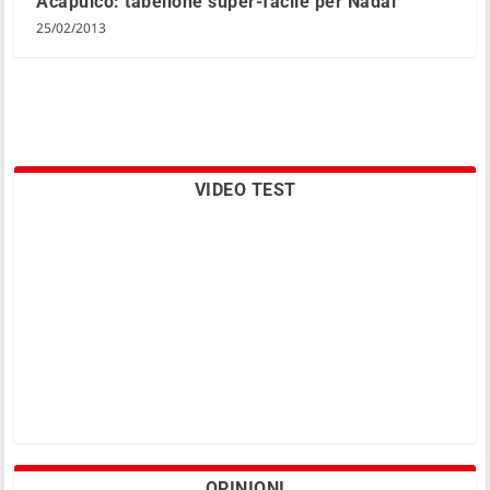
Acapulco: tabellone super-facile per Nadal
25/02/2013
VIDEO TEST
OPINIONI