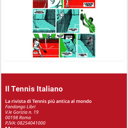
Il Tennis Italiano
La rivista di Tennis più antica al mondo
Fandango Libri
V.le Gorizia n. 19
00198 Roma
P.IVA: 08254041000