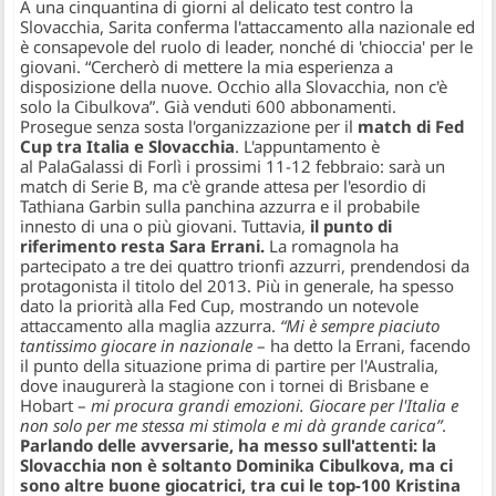
A una cinquantina di giorni al delicato test contro la
Slovacchia, Sarita conferma l'attaccamento alla nazionale ed
è consapevole del ruolo di leader, nonché di 'chioccia' per le
giovani. “Cercherò di mettere la mia esperienza a
disposizione della nuove. Occhio alla Slovacchia, non c'è
solo la Cibulkova”. Già venduti 600 abbonamenti.
Prosegue senza sosta l'organizzazione per il
match di Fed
Cup tra Italia e Slovacchia
. L'appuntamento è
al PalaGalassi di Forlì i prossimi 11-12 febbraio: sarà un
match di Serie B, ma c'è grande attesa per l'esordio di
Tathiana Garbin sulla panchina azzurra e il probabile
innesto di una o più giovani. Tuttavia,
il punto di
riferimento resta Sara Errani.
La romagnola ha
partecipato a tre dei quattro trionfi azzurri, prendendosi da
protagonista il titolo del 2013. Più in generale, ha spesso
dato la priorità alla Fed Cup, mostrando un notevole
attaccamento alla maglia azzurra.
“Mi è sempre piaciuto
tantissimo giocare in nazionale
– ha detto la Errani, facendo
il punto della situazione prima di partire per l'Australia,
dove inaugurerà la stagione con i tornei di Brisbane e
Hobart –
mi procura grandi emozioni. Giocare per l'Italia e
non solo per me stessa mi stimola e mi dà grande carica”
.
Parlando delle avversarie, ha messo sull'attenti: la
Slovacchia non è soltanto Dominika Cibulkova, ma ci
sono altre buone giocatrici, tra cui le top-100 Kristina