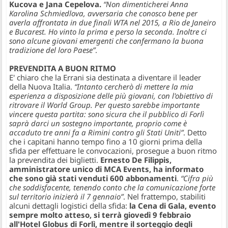
Kucova e Jana Cepelova.
“Non dimenticherei Anna
Karolina Schmiedlova, avversaria che conosco bene per
averla affrontata in due finali WTA nel 2015, a Rio de Janeiro
e Bucarest. Ho vinto la prima e perso la seconda. Inoltre ci
sono alcune giovani emergenti che confermano la buona
tradizione del loro Paese”
.
PREVENDITA A BUON RITMO
E' chiaro che la Errani sia destinata a diventare il leader
della Nuova Italia.
“Intanto cercherò di mettere la mia
esperienza a disposizione delle più giovani, con l'obiettivo di
ritrovare il World Group. Per questo sarebbe importante
vincere questa partita: sono sicura che il pubblico di Forlì
saprà darci un sostegno importante, proprio come è
accaduto tre anni fa a Rimini contro gli Stati Uniti”
. Detto
che i capitani hanno tempo fino a 10 giorni prima della
sfida per effettuare le convocazioni, prosegue a buon ritmo
la prevendita dei biglietti.
Ernesto De Filippis,
amministratore unico di MCA Events, ha informato
che sono già stati venduti 600 abbonamenti
.
“Cifra più
che soddisfacente, tenendo conto che la comunicazione forte
sul territorio inizierà il 7 gennaio”
. Nel frattempo, stabiliti
alcuni dettagli logistici della sfida:
la Cena di Gala, evento
sempre molto atteso, si terrà giovedì 9 febbraio
all'Hotel Globus di Forlì, mentre il sorteggio degli