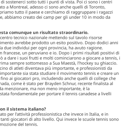
i sostenerci sotto tutti i punti di vista. Poi ci sono i centri
o a Montreal, adesso ci sono anche quelli di Toronto,
riamo tutto il paese e cerchiamo di raggruppare i ragazzi
ltre, abbiamo creato dei camp per gli under 10 in modo da
esta comunque un risultato straordinario.
 centro tecnico nazionale mettendo sul tavolo risorse
timento avrebbe prodotto un esito positivo. Dopo dodici anni
da due individui per ogni provincia, ha avuto ragione.
 francese, un peruviano e io. Dopo i primi risultati positivi di
 a dare i suoi frutti e molti cominciarono a giocare a tennis, i
prima sempre sottomesso a Sua Maestà, l’hockey su ghiaccio.
acino di atleti diventava più importante, e professionisti da
importante sia stata studiare il movimento tennis e creare un
fino ai giocatori pro, includendo anche quelli di college che
da, come è stato per Brayden Schnur, recente finalista al
 da menzionare, ma non meno importante, è la
è stata fondamentale per portare il tennis canadese a livelli
on il sistema italiano?
to per l’attività professionistica che invece in Italia, e in
tanti giocatori di alto livello. Qui invece le scuole tennis sono
omozione del tennis.