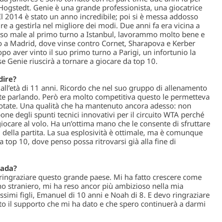
ogstedt. Genie è una grande professionista, una giocatrice
 Il 2014 è stato un anno incredibile; poi si è messa addosso
re a gestirla nel migliore dei modi. Due anni fa era vicina a
erso male al primo turno a Istanbul, lavorammo molto bene e
o a Madrid, dove vinse contro Cornet, Sharapova e Kerber
o aver vinto il suo primo turno a Parigi, un infortunio la
se Genie riuscirà a tornare a giocare da top 10.
dire?
o all’età di 11 anni. Ricordo che nel suo gruppo di allenamento
nte parlando. Però era molto competitiva questo le permetteva
dotate. Una qualità che ha mantenuto ancora adesso: non
ne degli spunti tecnici innovativi per il circuito WTA perché
 giocare al volo. Ha un’ottima mano che le consente di sfruttare
 della partita. La sua esplosività è ottimale, ma è comunque
a top 10, dove penso possa ritrovarsi già alla fine di
nada?
ringraziare questo grande paese. Mi ha fatto crescere come
o straniero, mi ha reso ancor più ambizioso nella mia
ssimi figli, Emanuel di 10 anni e Noah di 8. E devo ringraziare
o il supporto che mi ha dato e che spero continuerà a darmi