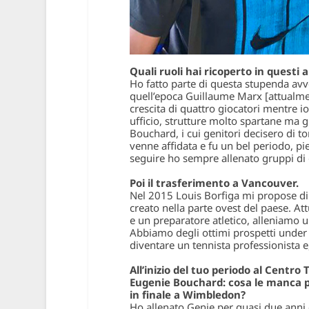
Quali ruoli hai ricoperto in questi
Ho fatto parte di questa stupenda avve
quell’epoca Guillaume Marx [attualmen
crescita di quattro giocatori mentre io
ufficio, strutture molto spartane ma g
Bouchard, i cui genitori decisero di 
venne affidata e fu un bel periodo, pie
seguire ho sempre allenato gruppi di g
Poi il trasferimento a Vancouver.
Nel 2015 Louis Borfiga mi propose di 
creato nella parte ovest del paese. A
e un preparatore atletico, alleniamo un
Abbiamo degli ottimi prospetti under 
diventare un tennista professionista e,
All’inizio del tuo periodo al Centro
Eugenie Bouchard: cosa le manca pe
in finale a Wimbledon?
Ho allenato Genie per quasi due anni 