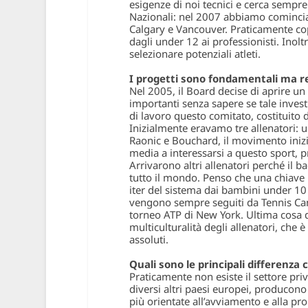
esigenze di noi tecnici e cerca sempre d
Nazionali: nel 2007 abbiamo cominciat
Calgary e Vancouver. Praticamente cop
dagli under 12 ai professionisti. Ino
selezionare potenziali atleti.
I progetti sono fondamentali ma r
Nel 2005, il Board decise di aprire un
importanti senza sapere se tale inves
di lavoro questo comitato, costituito 
Inizialmente eravamo tre allenatori: un
Raonic e Bouchard, il movimento iniziò
media a interessarsi a questo sport, 
Arrivarono altri allenatori perché il b
tutto il mondo. Penso che una chiave 
iter del sistema dai bambini under 10 
vengono sempre seguiti da Tennis Cana
torneo ATP di New York. Ultima cosa
multiculturalità degli allenatori, che 
assoluti.
Quali sono le principali differenza c
Praticamente non esiste il settore priva
diversi altri paesi europei, producono 
più orientate all’avviamento e alla pr