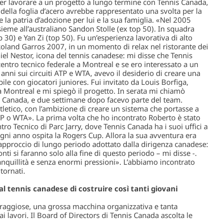
er lavorare a un progetto a lungo termine con Tennis Canada,
della foglia d’acero avrebbe rappresentato una svolta per la
e la patria d’adozione per lui e la sua famiglia. «Nel 2005
ieme all’australiano Sandon Stolle (ex top 50). In squadra
 30) e Yan Zi (top 50). Fu un’esperienza lavorativa di alto
l Roland Garros 2007, in un momento di relax nel ristorante dei
iel Nestor, icona del tennis canadese: mi disse che Tennis
entro tecnico federale a Montreal e se ero interessato a un
nni sui circuiti ATP e WTA, avevo il desiderio di creare una
ile con giocatori juniores. Fui invitato da Louis Borfiga,
, a Montreal e mi spiegò il progetto. In serata mi chiamò
 Canada, e due settimane dopo facevo parte del team.
letico, con l’ambizione di creare un sistema che portasse a
TP o WTA». La prima volta che ho incontrato Roberto è stato
o Tecnico di Parc Jarry, dove Tennis Canada ha i suoi uffici a
ogni anno ospita la Rogers Cup. Allora la sua avventura era
l’approccio di lungo periodo adottato dalla dirigenza canadese:
onti si faranno solo alla fine di questo periodo – mi disse -.
anquillità e senza enormi pressioni». L’abbiamo incontrato
tornati.
l tennis canadese di costruire così tanti giovani
oraggiose, una grossa macchina organizzativa e tanta
ai lavori. Il Board of Directors di Tennis Canada ascolta le