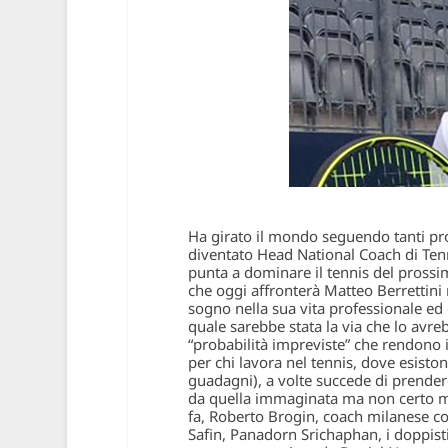
Ha girato il mondo seguendo tanti profe
diventato Head National Coach di Tenn
punta a dominare il tennis del prossim
che oggi affronterà Matteo Berrettini n
sogno nella sua vita professionale ed è
quale sarebbe stata la via che lo avreb
“probabilità impreviste” che rendono 
per chi lavora nel tennis, dove esiston
guadagni), a volte succede di prendere
da quella immaginata ma non certo m
fa, Roberto Brogin, coach milanese con
Safin, Panadorn Srichaphan, i doppisti 