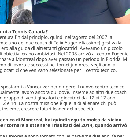
 anni a Tennis Canada?
ntura fin dal principio, quindi nell’agosto del 2007: a
te uno dei due coach di Felix Auger Aliassime] gestiva la
 ero alla guida di altrettanti giocatrici. Avevamo un piccolo
li obiettivi erano ambiziosi. Nel 2008 arrivò al centro Eugenie
tornare a Montreal dopo aver passato un periodo in Florida. Mi
no di lavoro e successi nei tornei juniores. Negli anni a
iocatrici che venivano selezionate per il centro tecnico.
spostarmi a Vancouver per dirigere il nuovo centro tecnico
ttualmente lavoro ancora qui dove, insieme ad altri due coach
 gruppo di venti giocatori e giocatrici dai 12 ai 17 anni.
12 e 14. La nostra missione è quella di allenare chi può
 insieme, crescere futuri leader della società.
 Tecnico di Montreal, hai quindi seguito molto da vicino
r tornare a ottenere i risultati del 2014, quando arrivò
da juniores e sono tornato con lei part-time due anni fa per