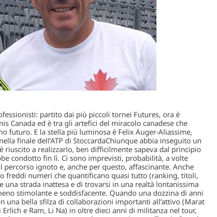
ssionisti: partito dai più piccoli tornei Futures, ora è
is Canada ed è tra gli artefici del miracolo canadese che
o futuro. E la stella più luminosa è Felix Auger-Aliassime,
ella finale dell’ATP di Stoccarda
Chiunque abbia inseguito un
 riuscito a realizzarlo, ben difficilmente sapeva dal principio
be condotto fin lì. Ci sono imprevisti, probabilità, a volte
il percorso ignoto e, anche per questo, affascinante. Anche
o freddi numeri che quantificano quasi tutto (ranking, titoli,
 una strada inattesa e di trovarsi in una realtà lontanissima
eno stimolante e soddisfacente. Quando una dozzina di anni
 una bella sfilza di collaborazioni importanti all’attivo (Marat
Erlich e Ram, Li Na) in oltre dieci anni di militanza nel tour,