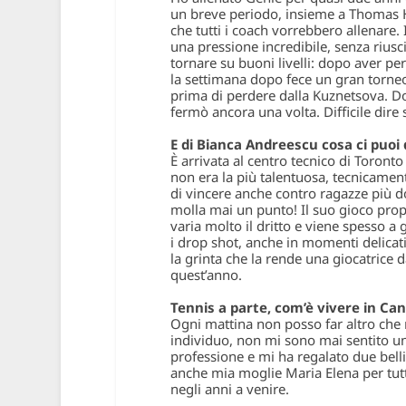
un breve periodo, insieme a Thomas H
che tutti i coach vorrebbero allenare.
una pressione incredibile, senza riusci
tornare su buoni livelli: dopo aver p
la settimana dopo fece un gran torne
prima di perdere dalla Kuznetsova. Dop
fermò ancora una volta. Difficile dire 
E di Bianca Andreescu cosa ci puoi 
È arrivata al centro tecnico di Toront
non era la più talentuosa, tecnicame
di vincere anche contro ragazze più 
molla mai un punto! Il suo gioco propo
varia molto il dritto e viene spesso a
i drop shot, anche in momenti delicati
la grinta che la rende una giocatrice d
quest’anno.
Tennis a parte, com’è vivere in Ca
Ogni mattina non posso far altro che 
individuo, non mi sono mai sentito un
professione e mi ha regalato due belli
anche mia moglie Maria Elena per tutt
negli anni a venire.