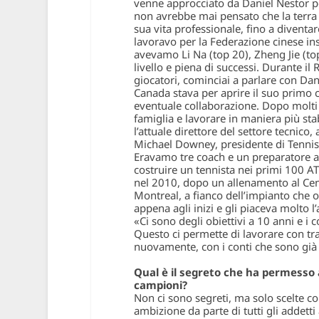
venne approcciato da Daniel Nestor p
non avrebbe mai pensato che la terra 
sua vita professionale, fino a diventar
lavoravo per la Federazione cinese ins
avevamo Li Na (top 20), Zheng Jie (top
livello e piena di successi. Durante i
giocatori, cominciai a parlare con Dan
Canada stava per aprire il suo primo c
eventuale collaborazione. Dopo molti a
famiglia e lavorare in maniera più stab
l’attuale direttore del settore tecnico
Michael Downey, presidente di Tennis
Eravamo tre coach e un preparatore at
costruire un tennista nei primi 100 A
nel 2010, dopo un allenamento al Centr
Montreal, a fianco dell’impianto che 
appena agli inizi e gli piaceva molto 
«Ci sono degli obiettivi a 10 anni e i c
Questo ci permette di lavorare con tr
nuovamente, con i conti che sono già 
Qual è il segreto che ha permesso a
campioni?
Non ci sono segreti, ma solo scelte c
ambizione da parte di tutti gli addetti 