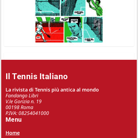
Il Tennis Italiano
La rivista di Tennis più antica al mondo
Fandango Libri
V.le Gorizia n. 19
00198 Roma
P.IVA: 08254041000
Menu
Home