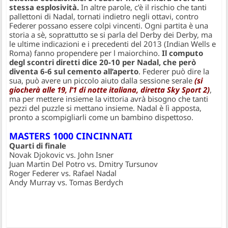
stessa esplosività.
In altre parole, c’è il rischio che tanti
pallettoni di Nadal, tornati indietro negli ottavi, contro
Federer possano essere colpi vincenti. Ogni partita è una
storia a sè, soprattutto se si parla del Derby dei Derby, ma
le ultime indicazioni e i precedenti del 2013 (Indian Wells e
Roma) fanno propendere per l maiorchino.
Il computo
degl scontri diretti dice 20-10 per Nadal, che però
diventa 6-6 sul cemento all’aperto
. Federer può dire la
sua, può avere un piccolo aiuto dalla sessione serale
(si
giocherà alle 19, l’1 di notte italiana, diretta Sky Sport 2)
,
ma per mettere insieme la vittoria avrà bisogno che tanti
pezzi del puzzle si mettano insieme. Nadal è lì apposta,
pronto a scompigliarli come un bambino dispettoso.
MASTERS 1000 CINCINNATI
Quarti di finale
Novak Djokovic vs. John Isner
Juan Martin Del Potro vs. Dmitry Tursunov
Roger Federer vs. Rafael Nadal
Andy Murray vs. Tomas Berdych