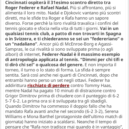
Cincinnati ospiterà il 31esimo scontro diretto tra
Roger Federer e Rafael Nadal.
Più si affrontano, più si
alimenta il loro mito. Nadal e Djokovic vantano più scontri
diretti, ma le sfide tra Roger e Rafa hanno un sapore
diverso. Forse perchè la loro rivalità travalica i confini del
tennis giocato e sfocia nella vita di tutti i giorni.
Vai in un
qualsiasi tennis club, a patto di non trovarti in Spagna
o in Svizzera, e ti chiederanno se sei un “federeriano” o
un “nadaliano”
. Ancor più di McEnroe-Borg e Agassi-
Sampras, le cui rivalità si sono sviluppate prima (o agli
albori) di internet,
Federer-Nadal è il massimo esempio
di antropologia applicata al tennis. “Dimmi per chi tifi e
ti dirò chi sei” o qualcosa del genere.
E non importa il
torneo, il turno o lo stato di forma. La sfida è sempre
sentita. Sarà così anche nei quarti di Cincinnati, dopo che
entrambi hanno perso un set negli ottavi. Federer ha
addirittura
rischiato di perdere
contro Tommy Haas,
mentre Nadal ha pagato 10 minuti di distrazione contro
Grigor Dimitrov prima di chiudere con il punteggio di 6-2
5-7 6-2. La prima ora si è sviluppata tra gli sbadigli.
Quando Dimitrov ha commesso il doppio fallo che ha
mandato Rafa avanti anche nel secondo (6-2 3-2), Serena
Williams e Mona Barthel (protagoniste dell’ultimo match di
giornata) hanno iniziato a scaldarsi. Neanche il tempo di
pensare che “Rafa non tradisce mai quando è in vantaggio”,