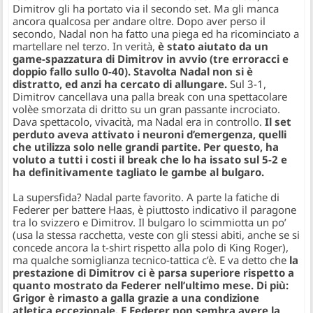
Dimitrov gli ha portato via il secondo set. Ma gli manca
ancora qualcosa per andare oltre. Dopo aver perso il
secondo, Nadal non ha fatto una piega ed ha ricominciato a
martellare nel terzo. In verità,
è stato aiutato da un
game-spazzatura di Dimitrov in avvio (tre erroracci e
doppio fallo sullo 0-40). Stavolta Nadal non si è
distratto, ed anzi ha cercato di allungare.
Sul 3-1,
Dimitrov cancellava una palla break con una spettacolare
volèe smorzata di dritto su un gran passante incrociato.
Dava spettacolo, vivacità, ma Nadal era in controllo.
Il set
perduto aveva attivato i neuroni d’emergenza, quelli
che utilizza solo nelle grandi partite. Per questo, ha
voluto a tutti i costi il break che lo ha issato sul 5-2 e
ha definitivamente tagliato le gambe al bulgaro.
La supersfida? Nadal parte favorito. A parte la fatiche di
Federer per battere Haas, è piuttosto indicativo il paragone
tra lo svizzero e Dimitrov. Il bulgaro lo scimmiotta un po’
(usa la stessa racchetta, veste con gli stessi abiti, anche se si
concede ancora la t-shirt rispetto alla polo di King Roger),
ma qualche somiglianza tecnico-tattica c’è. E va detto che
la
prestazione di Dimitrov ci è parsa superiore rispetto a
quanto mostrato da Federer nell’ultimo mese. Di più:
Grigor è rimasto a galla grazie a una condizione
atletica eccezionale. E Federer non sembra avere la