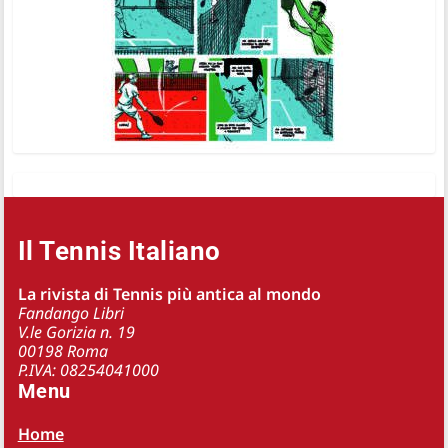
Il Tennis Italiano
La rivista di Tennis più antica al mondo
Fandango Libri
V.le Gorizia n. 19
00198 Roma
P.IVA: 08254041000
Menu
Home