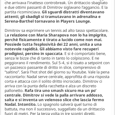
che arrivava l’inatteso controbreak. Un drittaccio sbagliato
e due ottimi passanti di Dimitrov siglavano l’aggancio. E la
partita ricominciava.
Gli sguardi distratti diventavano
attenti, gli sbadigli si tramutavano in adrenalina e
Serena-Barthel tornavano in Players Lounge.
Dimitrov sa esprimere un tennis ad alto tasso spettacolare.
L
a relazione con Maria Sharapova non lo ha impigrito,
perchè fisicamente è tirato a lucido come non mai.
Possiede tutta l’esplosività dei 22 anni, unita a una
notevole rapidità. Gli abbiamo visto fare recuperi
prodigiosi, persino in spaccata
. E si è comportato bene,
senza le bizze che di tanto in tanto lo colpiscono. E ne
peggiorano il rendimento. Sul 5-4, si è issato a setpoint con
un pazzesco passante di dritto in slice, comprensivo di
“saltino”. Sarà l’hot shot del giorno su Youtube. Vale la pena
raccontarlo: Nadal serve centrale, approfitta di una risposta
corta e attacca con il solito dritto incrociato. Dimitrov ci
arriva con la punta della racchetta e alza un discreto
pallonetto.
Rafa tira uno smash sicuro ma un po’
centrale. Dimitrov si vede la palla arrivare addosso,
salta e si inventa un velenoso slice che lascia fermo
Nadal. Intontito.
Lo spagnolo salverà quel turno di
battuta, ma non il successivo, suggellato da un drittaccio
fuori di metri. Per la terza volta in tre scontri diretti,