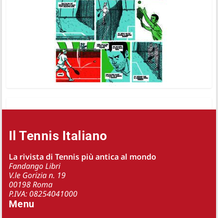
Il Tennis Italiano
La rivista di Tennis più antica al mondo
Fandango Libri
V.le Gorizia n. 19
00198 Roma
P.IVA: 08254041000
Menu