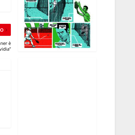
MO
nner è
vidia”