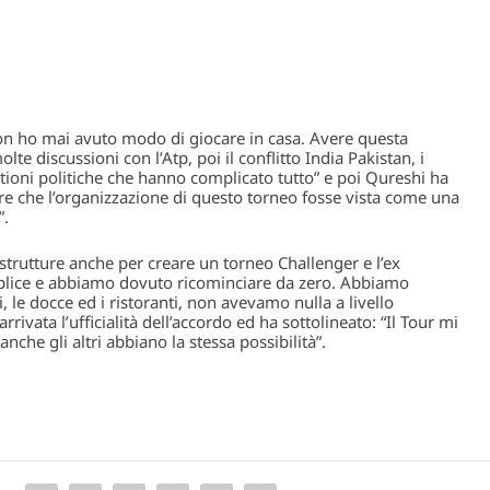
non ho mai avuto modo di giocare in casa. Avere questa
lte discussioni con l’Atp, poi il conflitto India Pakistan, i
estioni politiche che hanno complicato tutto” e poi Qureshi ha
 che l’organizzazione di questo torneo fosse vista come una
”.
astrutture anche per creare un torneo Challenger e l’ex
plice e abbiamo dovuto ricominciare da zero. Abbiamo
i, le docce ed i ristoranti, non avevamo nulla a livello
rivata l’ufficialità dell’accordo ed ha sottolineato: “Il Tour mi
che gli altri abbiano la stessa possibilità”.