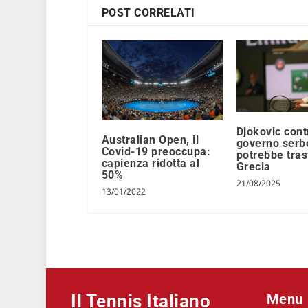
POST CORRELATI
Djokovic contr
Australian Open, il
governo serb
Covid-19 preoccupa:
potrebbe trasf
capienza ridotta al
Grecia
50%
21/08/2025
13/01/2022
Il Tennis Italiano
Menu