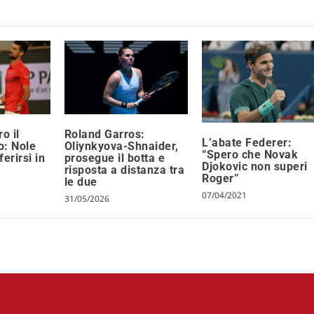
o il
Roland Garros:
L’abate Federer:
o: Nole
Oliynkyova-Shnaider,
“Spero che Novak
erirsi in
prosegue il botta e
Djokovic non superi
risposta a distanza tra
Roger”
le due
07/04/2021
31/05/2026