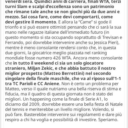
venerdì sera. Quindici anni di carriera, finali WTA, terzi
turni Slam e scalpi d'eccellenza sono un patrimonio
che rimane tale anche se non giochi più da due anni e
mezzo. Sai cosa fare, come devi comportarti, come
devi gestire il momento
. E allora la “Came” si gode il
trionfo e si può essere ottimisti pensando che ci sarà la sua
mano nelle ragazze italiane dell'immediato futuro (in
questo momento si sta occupando soprattutto di Trevisan e
Ferrando, poi dovrebbe intervenire anche su Jessica Pieri),
mentre è meno consolante rendersi conto che, in questa
due giorni, la giocatrice meglio piazzata nel ranking
mondiale fosse numero 426 WTA. Ancora meno consolante
che
in tutto il weekend ci sia un solo giocatore
straniero, Miljan Zekic, e che abbia battuto il nostro
miglior prospetto (Matteo Berrettini) nel secondo
singolare della finale maschile, che va al riposo sull'1-1
tra TC Parioli e CC Aniene
. Non è certo un problema per
Matteo, verso il quale nutriamo una bella riserva di stima e
fiducia, ma il quadro di questa giornata non è stato dei
migliori. Un happening come la finale di Serie A1, lo
diciamo dal 2009, dovrebbe essere una bella festa di Natale
del tennis e meriterebbe un livello migliore. Volendo, si
può fare. Basterebbe intervenire sui regolamenti e dare più
respiro a chi ha voglia e possibilità di investire. Speriamo.