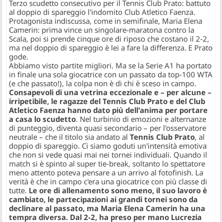
Terzo scudetto consecutivo per il Tennis Club Prato: battuto
al doppio di spareggio l'indomito Club Atletico Faenza.
Protagonista indiscussa, come in semifinale, Maria Elena
Camerin: prima vince un singolare-maratona contro la
Scala, poi si prende cinque ore di riposo che costano il 2-2,
ma nel doppio di spareggio è lei a fare la differenza. E Prato
gode.
Abbiamo visto partite migliori. Ma se la Serie A1 ha portato
in finale una sola giocatrice con un passato da top-100 WTA
(e che passato!), la colpa non è di chi è sceso in campo.
Consapevoli di una vetrina eccezionale e – per alcune –
irripetibile, le ragazze del Tennis Club Prato e del Club
Atletico Faenza hanno dato più dell'anima per portare
a casa lo scudetto
. Nel turbinio di emozioni e alternanze
di punteggio, diventa quasi secondario – per l'osservatore
neutrale – che il titolo sia andato al
Tennis Club Prato
, al
doppio di spareggio. Ci siamo goduti un'intensità emotiva
che non si vede quasi mai nei tornei individuali. Quando il
match si è spinto al super tie-break, soltanto lo spettatore
meno attento poteva pensare a un arrivo al fotofinish. La
verità è che in campo c'era una giocatrice con più classe di
tutte.
Le ore di allenamento sono meno, il suo lavoro è
cambiato, le partecipazioni ai grandi tornei sono da
declinare al passato, ma Maria Elena Camerin ha una
tempra diversa. Dal 2-2, ha preso per mano Lucrezia