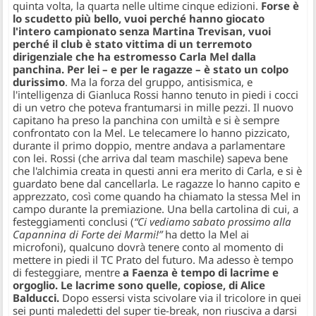
quinta volta, la quarta nelle ultime cinque edizioni.
Forse è
lo scudetto più bello, vuoi perché hanno giocato
l'intero campionato senza Martina Trevisan, vuoi
perché il club è stato vittima di un terremoto
dirigenziale che ha estromesso Carla Mel dalla
panchina. Per lei – e per le ragazze – è stato un colpo
durissimo
. Ma la forza del gruppo, antisismica, e
l'intelligenza di Gianluca Rossi hanno tenuto in piedi i cocci
di un vetro che poteva frantumarsi in mille pezzi. Il nuovo
capitano ha preso la panchina con umiltà e si è sempre
confrontato con la Mel. Le telecamere lo hanno pizzicato,
durante il primo doppio, mentre andava a parlamentare
con lei. Rossi (che arriva dal team maschile) sapeva bene
che l'alchimia creata in questi anni era merito di Carla, e si è
guardato bene dal cancellarla. Le ragazze lo hanno capito e
apprezzato, così come quando ha chiamato la stessa Mel in
campo durante la premiazione. Una bella cartolina di cui, a
festeggiamenti conclusi (
“Ci vediamo sabato prossimo alla
Capannina di Forte dei Marmi!”
ha detto la Mel ai
microfoni), qualcuno dovrà tenere conto al momento di
mettere in piedi il TC Prato del futuro. Ma adesso è tempo
di festeggiare, mentre
a Faenza è tempo di lacrime e
orgoglio. Le lacrime sono quelle, copiose, di Alice
Balducci.
Dopo essersi vista scivolare via il tricolore in quei
sei punti maledetti del super tie-break, non riusciva a darsi