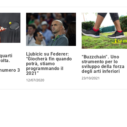
Ljubicic su Federer:
quarti
“Buzzchain”. Uno
“Giocherà fin quando
olta.
strumento per lo
potrà, stiamo
sviluppo della forza
programmando il
 numero 3
degli arti inferiori
2021”
23/10/2021
12/07/2020