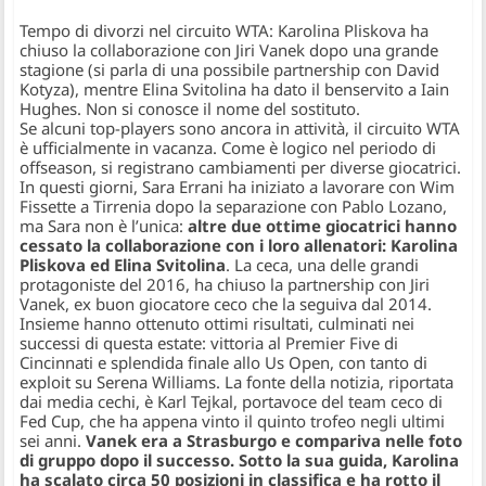
Tempo di divorzi nel circuito WTA: Karolina Pliskova ha
chiuso la collaborazione con Jiri Vanek dopo una grande
stagione (si parla di una possibile partnership con David
Kotyza), mentre Elina Svitolina ha dato il benservito a Iain
Hughes. Non si conosce il nome del sostituto.
Se alcuni top-players sono ancora in attività, il circuito WTA
è ufficialmente in vacanza. Come è logico nel periodo di
offseason, si registrano cambiamenti per diverse giocatrici.
In questi giorni, Sara Errani ha iniziato a lavorare con Wim
Fissette a Tirrenia dopo la separazione con Pablo Lozano,
ma Sara non è l’unica:
altre due ottime giocatrici hanno
cessato la collaborazione con i loro allenatori: Karolina
Pliskova ed Elina Svitolina
. La ceca, una delle grandi
protagoniste del 2016, ha chiuso la partnership con Jiri
Vanek, ex buon giocatore ceco che la seguiva dal 2014.
Insieme hanno ottenuto ottimi risultati, culminati nei
successi di questa estate: vittoria al Premier Five di
Cincinnati e splendida finale allo Us Open, con tanto di
exploit su Serena Williams. La fonte della notizia, riportata
dai media cechi, è Karl Tejkal, portavoce del team ceco di
Fed Cup, che ha appena vinto il quinto trofeo negli ultimi
sei anni.
Vanek era a Strasburgo e compariva nelle foto
di gruppo dopo il successo. Sotto la sua guida, Karolina
ha scalato circa 50 posizioni in classifica e ha rotto il