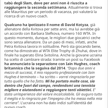
tabù degli Slam, dove per anni non è riuscita a
raggiungere la seconda settimana
. Attualmente si trova
alle Mauritius per un periodo di vacanza, poi valuterà la
ricerca di un nuovo coach.
Qualcuno ha ipotizzato il nome di David Kotyza
, già
allenatore della Kvitova per sette anni, ma lui avrebbe già
un accordo con Barbara Stefkova, numero 160 WTA. In
questo momento, dunque, le migliori due giocatrici ceche
sono senza allenatore. Da un paio di mesi, infatti, anche
Petra Kvitova lavora in solitudine. Però sta giocando bene,
come ha dimostrato al WTA Elite Trophy di Zhuhai, dove in
finale ha superato Elina Svitolina. Anche la giovane ucraina
ha scelto di cambiare strada: tramite un post su Facebook
ha annunciato la separazione con Iain Hughes, coach
britannico che la seguiva dal 2014
.
“Dopo due anni e
mezzo di successi, il mio rapporto professionale con Iain
Hughes è terminato
– ha scritto –
vorrei ringraziarlo per
tutto quello che ha fatto.
Mi ha portato molte cose, sia
dentro che fuori dal campo, rendendomi una tennista
migliore e aiutandomi a raggiungere tanti obiettivi.
E’
stata un’esperienza dal valore incalcolabile. Gli auguro tutto
il meglio e lo ringrazio per l’impegno che ha messo nella mia
carriera”
. L’ucraina non ha dato indizi sull’identità del
nuovo coach.