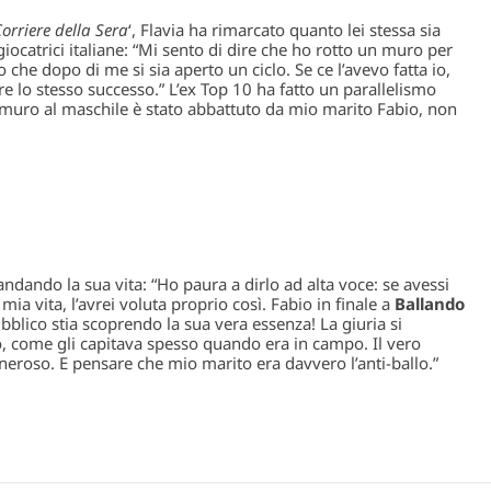
Corriere della Sera
‘, Flavia ha rimarcato quanto lei stessa sia
giocatrici italiane: “Mi sento di dire che ho rotto un muro per
o che dopo di me si sia aperto un ciclo. Se ce l’avevo fatta io,
re lo stesso successo.” L’ex Top 10 ha fatto un parallelismo
o muro al maschile è stato abbattuto da mio marito Fabio, non
andando la sua vita: “Ho paura a dirlo ad alta voce: se avessi
mia vita, l’avrei voluta proprio così. Fabio in finale a
Ballando
bblico stia scoprendo la sua vera essenza! La giuria si
so, come gli capitava spesso quando era in campo. Il vero
neroso. E pensare che mio marito era davvero l’anti-ballo.”