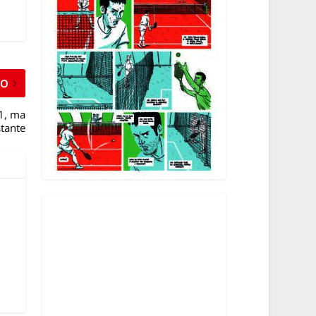
MO
1, ma
stante