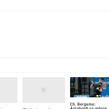
Ch. Bergamo:
Arnaboldi va veloce