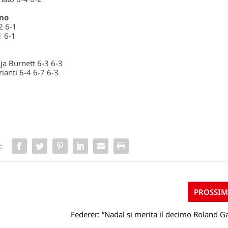
rno
2 6-1
1 6-1
ja Burnett 6-3 6-3
ianti 6-4 6-7 6-3
:
PROSSI
Federer: “Nadal si merita il decimo Roland G