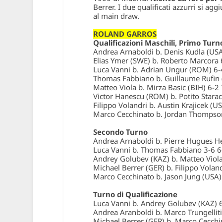
Berrer. I due qualificati azzurri si ag
al main draw.
ROLAND GARROS
Qualificazioni Maschili, Primo Turn
Andrea Arnaboldi b. Denis Kudla (USA
Elias Ymer (SWE) b. Roberto Marcora 
Luca Vanni b. Adrian Ungur (ROM) 6-
Thomas Fabbiano b. Guillaume Rufin 
Matteo Viola b. Mirza Basic (BIH) 6-2
Victor Hanescu (ROM) b. Potito Starac
Filippo Volandri b. Austin Krajicek (U
Marco Cecchinato b. Jordan Thompson
Secondo Turno
Andrea Arnaboldi b. Pierre Hugues H
Luca Vanni b. Thomas Fabbiano 3-6 6
Andrey Golubev (KAZ) b. Matteo Viola
Michael Berrer (GER) b. Filippo Voland
Marco Cecchinato b. Jason Jung (USA)
Turno di Qualificazione
Luca Vanni b. Andrey Golubev (KAZ) 6
Andrea Aranboldi b. Marco Trungelliti
Michael Berrer (GER) b. Marco Cecchi