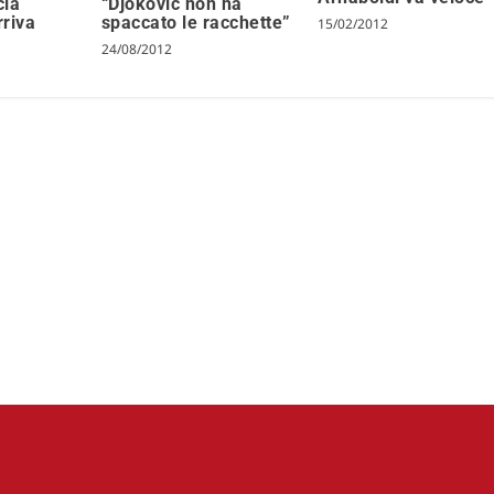
cia
“Djokovic non ha
rriva
spaccato le racchette”
15/02/2012
24/08/2012