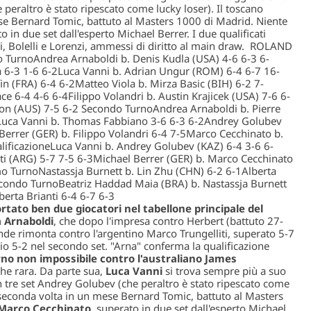
 peraltro è stato ripescato come lucky loser). Il toscano
se Bernard Tomic, battuto al Masters 1000 di Madrid. Niente
 in due set dall'esperto Michael Berrer. I due qualificati
i, Bolelli e Lorenzi, ammessi di diritto al main draw. ROLAND
 TurnoAndrea Arnaboldi b. Denis Kudla (USA) 4-6 6-3 6-
 6-3 1-6 6-2Luca Vanni b. Adrian Ungur (ROM) 6-4 6-7 16-
 (FRA) 6-4 6-2Matteo Viola b. Mirza Basic (BIH) 6-2 7-
e 6-4 4-6 6-4Filippo Volandri b. Austin Krajicek (USA) 7-6 6-
n (AUS) 7-5 6-2 Secondo TurnoAndrea Arnaboldi b. Pierre
Luca Vanni b. Thomas Fabbiano 3-6 6-3 6-2Andrey Golubev
Berrer (GER) b. Filippo Volandri 6-4 7-5Marco Cecchinato b.
lificazioneLuca Vanni b. Andrey Golubev (KAZ) 6-4 3-6 6-
ti (ARG) 5-7 7-5 6-3Michael Berrer (GER) b. Marco Cecchinato
mo TurnoNastassja Burnett b. Lin Zhu (CHN) 6-2 6-1Alberta
Secondo TurnoBeatriz Haddad Maia (BRA) b. Nastassja Burnett
erta Brianti 6-4 6-7 6-3
ortato ben due giocatori nel tabellone principale del
 Arnaboldi
, che dopo l'impresa contro Herbert (battuto 27-
rande rimonta contro l'argentino Marco Trungelliti, superato 5-7
io 5-2 nel secondo set. "Arna" conferma la qualificazione
no non impossibile contro l'australiano James
che rara. Da parte sua,
Luca Vanni
si trova sempre più a suo
n tre set Andrey Golubev (che peraltro è stato ripescato come
a seconda volta in un mese Bernard Tomic, battuto al Masters
 Marco Cecchinato
, superato in due set dall'esperto Michael