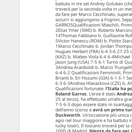
battuto in tre set Andrey Golubev (che
troverà per la seconda volta in un me
da fare per Marco Cecchinato, superato
azzurri si aggiungono a Fognini, Sepp
GARROSQualificazioni Maschili, Primo
2Elias Ymer (SWE) b. Roberto Marcora
14Thomas Fabbiano b. Guillaume Rufin
5Victor Hanescu (ROM) b. Potito Starac
1Marco Cecchinato b. Jordan Thompso
Hugues Herbert (FRA) 6-4 3-6 27-25 
(KAZ) b. Matteo Viola 6-4 6-4Michael 
Jason Jung (USA) 7-5 6-1 Turno di Qua
3Andrea Aranboldi b. Marco Trungelli
6-4 6-2 Qualificazioni Femminili, Pri
Brianti b. Eri Hozumi (GIA) 6-1 6-1 
6-3 6-3Andrea Hlavackova (CZE) b. Alb
Qualificazioni fortunate:
l'Italia ha p
Roland Garros
. L'eroe è stato
Andrea
25 al terzo), ha effettuato un'altra g
7-5 6-3 dopo essere stato in svantagg
dell'anno scorso e
avrà un primo tur
Duckworth
. Un'occasione più unica 
agio nel tour maggiore e ha battuto i
lucky loser). Il toscano troverà per l
1000 di Madrid.
Niente da fare per