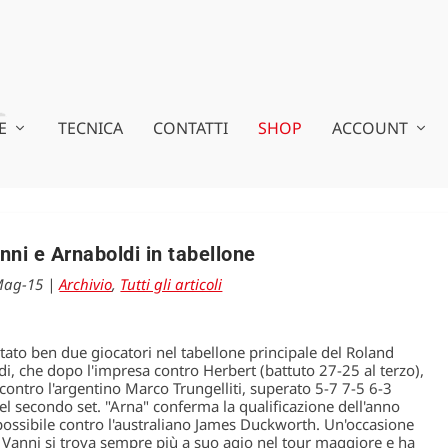
E
TECNICA
CONTATTI
SHOP
ACCOUNT
nni e Arnaboldi in tabellone
Mag-15
|
Archivio
,
Tutti gli articoli
ortato ben due giocatori nel tabellone principale del Roland
i, che dopo l'impresa contro Herbert (battuto 27-25 al terzo),
contro l'argentino Marco Trungelliti, superato 5-7 7-5 6-3
el secondo set. "Arna" conferma la qualificazione dell'anno
ossibile contro l'australiano James Duckworth. Un'occasione
a Vanni si trova sempre più a suo agio nel tour maggiore e ha