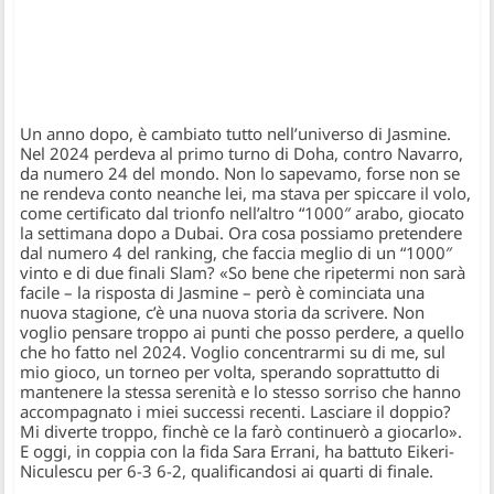
Un anno dopo, è cambiato tutto nell’universo di Jasmine.
Nel 2024 perdeva al primo turno di Doha, contro Navarro,
da numero 24 del mondo. Non lo sapevamo, forse non se
ne rendeva conto neanche lei, ma stava per spiccare il volo,
come certificato dal trionfo nell’altro “1000″ arabo, giocato
la settimana dopo a Dubai. Ora cosa possiamo pretendere
dal numero 4 del ranking, che faccia meglio di un “1000″
vinto e di due finali Slam? «So bene che ripetermi non sarà
facile – la risposta di Jasmine – però è cominciata una
nuova stagione, c’è una nuova storia da scrivere. Non
voglio pensare troppo ai punti che posso perdere, a quello
che ho fatto nel 2024. Voglio concentrarmi su di me, sul
mio gioco, un torneo per volta, sperando soprattutto di
mantenere la stessa serenità e lo stesso sorriso che hanno
accompagnato i miei successi recenti. Lasciare il doppio?
Mi diverte troppo, finchè ce la farò continuerò a giocarlo».
E oggi, in coppia con la fida Sara Errani, ha battuto Eikeri-
Niculescu per 6-3 6-2, qualificandosi ai quarti di finale.