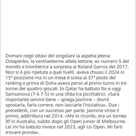
Domani negli ottavi del singolare la aspetta Jelena
Ostapenko, la ventisettenne atleta lettone, ex numero 5 del
mondo e trionfatrice a sorpresa al Roland Garros del 2017.
Non si è più ripetuta a quei livelli, aveva chiuso il 2024 in
15ª posizione ma in un mese è scesa al 37ª posto del
ranking e prima di Doha aveva perso al primo turno in tre
tornei dei quattro giocati. In Qatar ha battuto Ito e oggi
Samsonova (7-6 7-5) in una sfida tra picchiatrici. «Sarà
importante servire bene – spiega Jasmine – dovrò
spostarla, farla correre, non lasciarle l’iniziativa». Due i
precedenti, con un successo per parte. Jasmine vinse il
primo, addirittura nel 2014. «Me lo ricordo, era un torneo
Itf in Australia, subito dopo gli Open junior di Melbourne.
Lei mi ha battuto invece nel 2023, agli Us Open. Mi farò
trovare pronta».