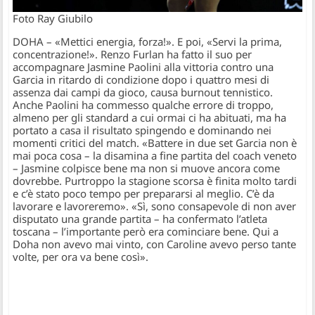
Foto Ray Giubilo
DOHA – «Mettici energia, forza!». E poi, «Servi la prima,
concentrazione!». Renzo Furlan ha fatto il suo per
accompagnare Jasmine Paolini alla vittoria contro una
Garcia in ritardo di condizione dopo i quattro mesi di
assenza dai campi da gioco, causa burnout tennistico.
Anche Paolini ha commesso qualche errore di troppo,
almeno per gli standard a cui ormai ci ha abituati, ma ha
portato a casa il risultato spingendo e dominando nei
momenti critici del match. «Battere in due set Garcia non è
mai poca cosa – la disamina a fine partita del coach veneto
– Jasmine colpisce bene ma non si muove ancora come
dovrebbe. Purtroppo la stagione scorsa è finita molto tardi
e c’è stato poco tempo per prepararsi al meglio. C’è da
lavorare e lavoreremo». «Sì, sono consapevole di non aver
disputato una grande partita – ha confermato l’atleta
toscana – l’importante però era cominciare bene. Qui a
Doha non avevo mai vinto, con Caroline avevo perso tante
volte, per ora va bene così».