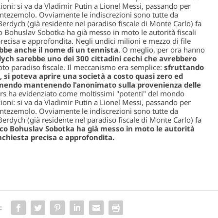
ioni: si va da Vladimir Putin a Lionel Messi, passando per
tezemolo. Ovviamente le indiscrezioni sono tutte da
Berdych (già residente nel paradiso fiscale di Monte Carlo) fa
eco Bohuslav Sobotka ha già messo in moto le autorità fiscali
precisa e approfondita.
Negli undici milioni e mezzo di file
ebbe anche il nome di un tennista
. O meglio, per ora hanno
ch sarebbe uno dei 300 cittadini cechi che avrebbero
oto paradiso fiscale. Il meccanismo era semplice:
sfruttando
, si poteva aprire una società a costo quasi zero ed
timendo mantenendo l'anonimato sulla provenienza delle
rs ha evidenziato come moltissimi "potenti" del mondo
ioni: si va da Vladimir Putin a Lionel Messi, passando per
tezemolo. Ovviamente le indiscrezioni sono tutte da
Berdych (già residente nel paradiso fiscale di Monte Carlo) fa
eco Bohuslav Sobotka ha già messo in moto le autorità
'inchiesta precisa e approfondita.
: