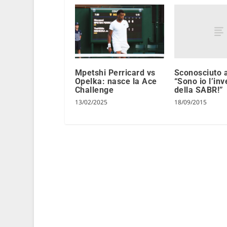
Sconosciuto a
Mpetshi Perricard vs
“Sono io l’in
Opelka: nasce la Ace
della SABR!”
Challenge
18/09/2015
13/02/2025