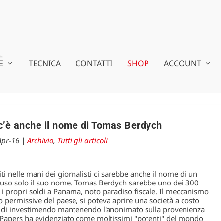
E
TECNICA
CONTATTI
SHOP
ACCOUNT
’è anche il nome di Tomas Berdych
Apr-16
|
Archivio
,
Tutti gli articoli
niti nelle mani dei giornalisti ci sarebbe anche il nome di un
ffuso solo il suo nome. Tomas Berdych sarebbe uno dei 300
 i propri soldi a Panama, noto paradiso fiscale. Il meccanismo
o permissive del paese, si poteva aprire una società a costo
po di investimendo mantenendo l'anonimato sulla provenienza
a Papers ha evidenziato come moltissimi "potenti" del mondo