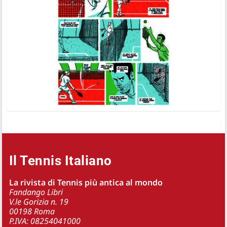
Il Tennis Italiano
La rivista di Tennis più antica al mondo
Fandango Libri
V.le Gorizia n. 19
00198 Roma
P.IVA: 08254041000