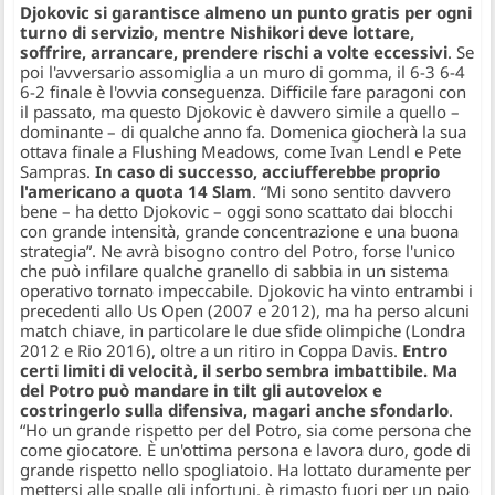
​Djokovic si garantisce almeno un punto gratis per ogni
turno di servizio, mentre Nishikori deve lottare,
soffrire, arrancare, prendere rischi a volte eccessivi
. Se
poi l'avversario assomiglia a un muro di gomma, il 6-3 6-4
6-2 finale è l'ovvia conseguenza. Difficile fare paragoni con
il passato, ma questo Djokovic è davvero simile a quello –
dominante – di qualche anno fa. Domenica giocherà la sua
ottava finale a Flushing Meadows, come Ivan Lendl e Pete
Sampras.
In caso di successo, acciufferebbe proprio
l'americano a quota 14 Slam
.
“Mi sono sentito davvero
bene
– ha detto Djokovic –
oggi sono scattato dai blocchi
con grande intensità, grande concentrazione e una buona
strategia”
. Ne avrà bisogno contro del Potro, forse l'unico
che può infilare qualche granello di sabbia in un sistema
operativo tornato impeccabile. Djokovic ha vinto entrambi i
precedenti allo Us Open (2007 e 2012), ma ha perso alcuni
match chiave, in particolare le due sfide olimpiche (Londra
2012 e Rio 2016), oltre a un ritiro in Coppa Davis.
Entro
certi limiti di velocità, il serbo sembra imbattibile. Ma
del Potro può mandare in tilt gli autovelox e
costringerlo sulla difensiva, magari anche sfondarlo
.
“Ho un grande rispetto per del Potro, sia come persona che
come giocatore. È un'ottima persona e lavora duro, gode di
grande rispetto nello spogliatoio. Ha lottato duramente per
mettersi alle spalle gli infortuni, è rimasto fuori per un paio