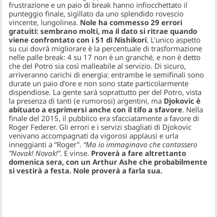
frustrazione e un paio di break hanno infiocchettato il
punteggio finale, sigillato da uno splendido rovescio
vincente, lungolinea.
Nole ha commesso 29 errori
gratuiti: sembrano molti, ma il dato si ritrae quando
viene confrontato con i 51 di Nishikori
. L'unico aspetto
su cui dovrà migliorare è la percentuale di trasformazione
nelle palle break: 4 su 17 non è un granché, e non è detto
che del Potro sia così malleabile al servizio. Di sicuro,
arriveranno carichi di energia: entrambe le semifinali sono
durate un paio d'ore e non sono state particolarmente
dispendiose. La gente sarà soprattutto per del Potro, vista
la presenza di tanti (e rumorosi) argentini, ma
Djokovic è
abituato a esprimersi anche con il tifo a sfavore
. Nella
finale del 2015, il pubblico era sfacciatamente a favore di
Roger Federer. Gli errori e i servizi sbagliati di Djokovic
venivano accompagnati da vigorosi applausi e urla
inneggianti a “Roger”.
“Ma io immaginavo che cantassero
”Novak! Novak!”
. E vinse.
Proverà a fare altrettanto
domenica sera, con un Arthur Ashe che probabilmente
si vestirà a festa. Nole proverà a farla sua.