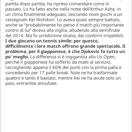
partita dopo partita, ha ripreso comandare come in
passato. Lo ha fatto anche nella notte dell'Arthur Ashe, in
un clima finalmente adeguato, lasciando nove giochi a un
rassegnato Kei Nishikori. Lo aveva quasi sempre battuto,
anche se
“probabilmente ho perso il match più importante
contro di lui”
diceva alla vigilia, alludendo alla semifinale
del 2014. Ma fu un'edizione strana, dai contorni irripetibili.
I due giocano un tennis simile: per questo,
difficilmente i loro match offrono grande spettacolo. Il
problema, per il giapponese, è che Djokovic fa tutto un
po' meglio.
La differenza si è ingigantita allo Us Open,
perché il giapponese ha sofferto da matti al servizio,
raccogliendo appena il 60% dei punti con la prima palla e
concedendo per 17 palle break. Nole ne ha trasformate
quattro e tanto è bastato, mentre Kei ne ha avute solo un
paio, entrambe annullate.