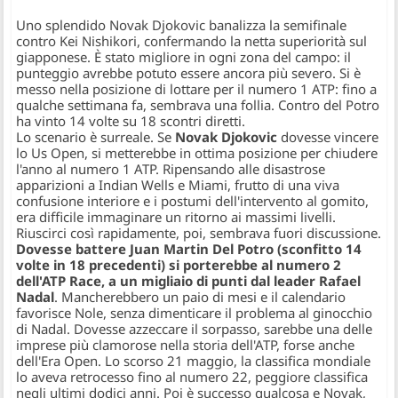
Uno splendido Novak Djokovic banalizza la semifinale
contro Kei Nishikori, confermando la netta superiorità sul
giapponese. È stato migliore in ogni zona del campo: il
punteggio avrebbe potuto essere ancora più severo. Si è
messo nella posizione di lottare per il numero 1 ATP: fino a
qualche settimana fa, sembrava una follia. Contro del Potro
ha vinto 14 volte su 18 scontri diretti.
Lo scenario è surreale. Se
Novak Djokovic
dovesse vincere
lo Us Open, si metterebbe in ottima posizione per chiudere
l'anno al numero 1 ATP. Ripensando alle disastrose
apparizioni a Indian Wells e Miami, frutto di una viva
confusione interiore e i postumi dell'intervento al gomito,
era difficile immaginare un ritorno ai massimi livelli.
Riuscirci così rapidamente, poi, sembrava fuori discussione.
Dovesse battere Juan Martin Del Potro (sconfitto 14
volte in 18 precedenti) si porterebbe al numero 2
dell'ATP Race, a un migliaio di punti dal leader Rafael
Nadal
. Mancherebbero un paio di mesi e il calendario
favorisce Nole, senza dimenticare il problema al ginocchio
di Nadal. Dovesse azzeccare il sorpasso, sarebbe una delle
imprese più clamorose nella storia dell'ATP, forse anche
dell'Era Open. Lo scorso 21 maggio, la classifica mondiale
lo aveva retrocesso fino al numero 22, peggiore classifica
negli ultimi dodici anni. Poi è successo qualcosa e Novak,