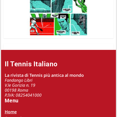
Il Tennis Italiano
La rivista di Tennis più antica al mondo
Fandango Libri
V.le Gorizia n. 19
00198 Roma
P.IVA: 08254041000
Menu
Home