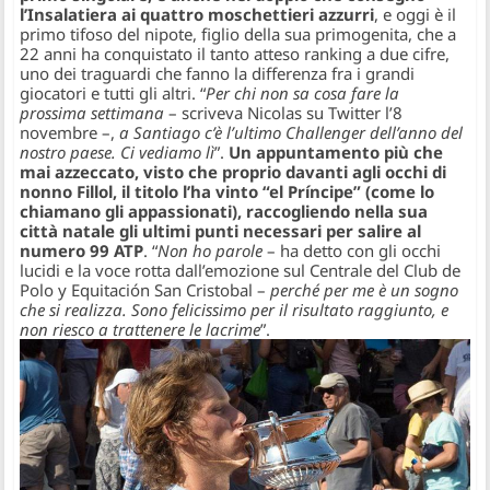
l’Insalatiera ai quattro moschettieri azzurri
, e oggi è il
primo tifoso del nipote, figlio della sua primogenita, che a
22 anni ha conquistato il tanto atteso ranking a due cifre,
uno dei traguardi che fanno la differenza fra i grandi
giocatori e tutti gli altri. “
Per chi non sa cosa fare la
prossima settimana
– scriveva Nicolas su Twitter l’8
novembre –,
a Santiago c’è l’ultimo Challenger dell’anno del
nostro paese. Ci vediamo lì
”.
Un appuntamento più che
mai azzeccato, visto che
proprio davanti agli occhi di
nonno Fillol
, il titolo l’ha vinto “
el Príncipe” (come lo
chiamano gli appassionati), raccogliendo nella sua
città natale gli ultimi punti necessari per salire al
numero 99 ATP
. “
Non ho parole
– ha detto con gli occhi
lucidi e la voce rotta dall’emozione sul Centrale del Club de
Polo y Equitación San Cristobal –
perché per me è un sogno
che si realizza. Sono felicissimo per il risultato raggiunto, e
non riesco a trattenere le lacrime
”.