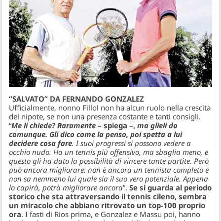
“SALVATO” DA FERNANDO GONZALEZ
Ufficialmente, nonno Fillol non ha alcun ruolo nella crescita
del nipote, se non una presenza costante e tanti consigli.
“
Me li chiede? Raramente
– spiega –,
ma glieli do
comunque. Gli dico come la penso, poi spetta a lui
decidere cosa fare
. I suoi progressi si possono vedere a
occhio nudo. Ha un tennis più offensivo, ma sbaglia meno, e
questo gli ha dato la possibilità di vincere tante partite. Però
può ancora migliorare: non è ancora un tennista completo e
non sa nemmeno lui quale sia il suo vero potenziale. Appena
lo capirà, potrà migliorare ancora
”.
Se si guarda al periodo
storico che sta attraversando il tennis cileno, sembra
un miracolo che abbiano ritrovato un top-100 proprio
ora
. I fasti di Rios prima, e Gonzalez e Massu poi, hanno