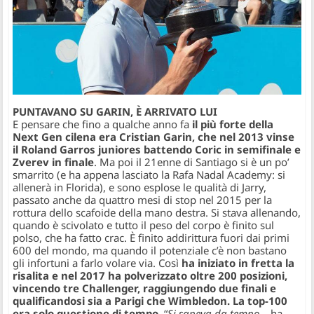
PUNTAVANO SU GARIN, È ARRIVATO LUI
E pensare che fino a qualche anno fa
il più forte della
Next Gen cilena era Cristian Garin, che nel 2013 vinse
il Roland Garros juniores battendo Coric in semifinale e
Zverev in finale
. Ma poi il 21enne di Santiago si è un po’
smarrito (e ha appena lasciato la Rafa Nadal Academy: si
allenerà in Florida), e sono esplose le qualità di Jarry,
passato anche da quattro mesi di stop nel 2015 per la
rottura dello scafoide della mano destra. Si stava allenando,
quando è scivolato e tutto il peso del corpo è finito sul
polso, che ha fatto crac. È finito addirittura fuori dai primi
600 del mondo, ma quando il potenziale c’è non bastano
gli infortuni a farlo volare via. Così
ha iniziato in fretta la
risalita e nel 2017 ha polverizzato oltre 200 posizioni,
vincendo tre Challenger, raggiungendo due finali e
qualificandosi sia a Parigi che Wimbledon. La top-100
era solo questione di tempo
. “
Si sapeva da tempo
– ha