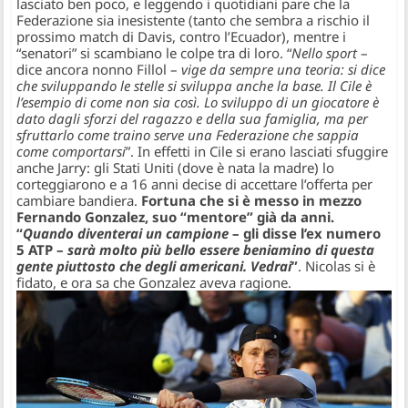
lasciato ben poco, e leggendo i quotidiani pare che la
Federazione sia inesistente (tanto che sembra a rischio il
prossimo match di Davis, contro l’Ecuador), mentre i
“senatori” si scambiano le colpe tra di loro. “
Nello sport
–
dice ancora nonno Fillol –
vige da sempre una teoria: si dice
che sviluppando le stelle si sviluppa anche la base. Il Cile è
l’esempio di come non sia così. Lo sviluppo di un giocatore è
dato dagli sforzi del ragazzo e della sua famiglia, ma per
sfruttarlo come traino serve una Federazione che sappia
come comportarsi
”. In effetti in Cile si erano lasciati sfuggire
anche Jarry: gli Stati Uniti (dove è nata la madre) lo
corteggiarono e a 16 anni decise di accettare l’offerta per
cambiare bandiera.
Fortuna che si è messo in mezzo
Fernando Gonzalez, suo “mentore” già da anni.
“
Quando diventerai un campione
– gli disse l’ex numero
5 ATP –
sarà molto più bello essere beniamino di questa
gente piuttosto che degli americani
. Vedrai
”
. Nicolas si è
fidato, e ora sa che Gonzalez aveva ragione.