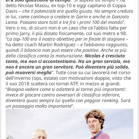
detto Nicolas Massu, ex top-10 e oggi capitano di Coppa
Davis –
che il potenziale era quello giusto. Ho sempre creduto
in lui, come continuo a credere in Garin e anche in Gonzalo
Lama. Possono stare tutti e tre fra i primi 100 del mondo
”.
Vero o no, di sicuro non è un caso che ce l’abbia fatta per
primo Jarry, il più dotato fisicamente, col suo metro e 98.
“
La top-100
era il nostro obiettivo per in finale di stagione
–
ha detto coach Martín Rodríguez –
e l’abbiamo raggiunto,
quindi il bilancio non può essere che positivo. Anche se più
della classifica conta la maturazione.
Nicolas è cresciuto
tanto, ma non ci accontentiamo. Ha un gran servizio, ma
non è ancora un gran servitore. Può diventare più solido,
può muoversi meglio
”. Tutte cose su cui lavorerà nel corso
dell’inverno (ops, estate) con motivazioni doppie, visto che
il suo 2018 scatterà coi tornei ATP, in mezzo ai grandi.
“
Bisogna vedere come si adatterà ai tornei più importanti:
invece di giocare contro avversari di classifica inferiore,
diventerà quasi sempre lui quello con peggior ranking. Sarà
un passaggio molto importante
”.