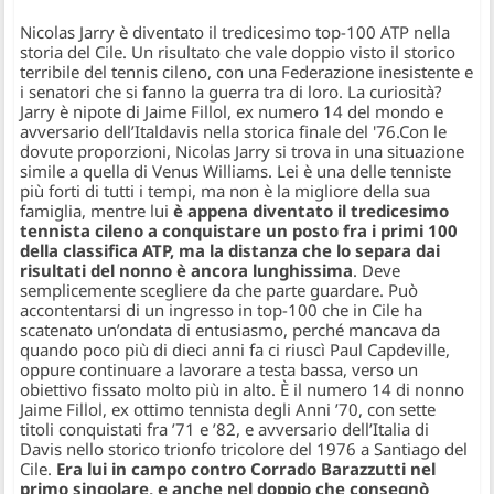
Nicolas Jarry è diventato il tredicesimo top-100 ATP nella
storia del Cile. Un risultato che vale doppio visto il storico
terribile del tennis cileno, con una Federazione inesistente e
i senatori che si fanno la guerra tra di loro. La curiosità?
Jarry è nipote di Jaime Fillol, ex numero 14 del mondo e
avversario dell’Italdavis nella storica finale del '76.
Con le
dovute proporzioni, Nicolas Jarry si trova in una situazione
simile a quella di Venus Williams. Lei è una delle tenniste
più forti di tutti i tempi, ma non è la migliore della sua
famiglia, mentre lui
è appena diventato il tredicesimo
tennista cileno a conquistare un posto fra i primi 100
della classifica ATP, ma la distanza che lo separa dai
risultati del nonno è ancora lunghissima
. Deve
semplicemente scegliere da che parte guardare. Può
accontentarsi di un ingresso in top-100 che in Cile ha
scatenato un’ondata di entusiasmo, perché mancava da
quando poco più di dieci anni fa ci riuscì Paul Capdeville,
oppure continuare a lavorare a testa bassa, verso un
obiettivo fissato molto più in alto. È il numero 14 di nonno
Jaime Fillol, ex ottimo tennista degli Anni ’70, con sette
titoli conquistati fra ’71 e ’82, e avversario dell’Italia di
Davis nello storico trionfo tricolore del 1976 a Santiago del
Cile.
Era lui in campo contro Corrado Barazzutti nel
primo singolare, e anche nel doppio che consegnò