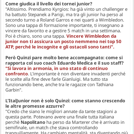
Come giudica il livello dei tornei junior?
"Altissimo. Prendiamo Kyrgios: ha già vinto un challenger e
ha battuto Stepanek a Parigi, ma tra gli junior ha perso al
secondo turno a Roland Garros e nei quarti a Wimbledon.
Sono una tappa di formazione importante, ti insegnano a
vincere da favorito e a gestire 5 match in una settimana.
Poi è chiaro, sono una tappa.
Vincere Wimbledon da
junior non ti assicura un posto nemmeno nei top 50
ATP, perché le incognite e gli ostacoli sono tanti".
Però Quinzi pare molto bene accompagnato: come si
rapporta col suo coach Eduardo Medica e il suo staff?
"Si lavora in armonia, in uno stato di continuo
confronto
. L'importante è non diventare invadenti perché
le scelte alla fine deve farle Gianluigi. Ma tutto sta
funzionando bene, anche tra le ragazze con Tathiana
Garbin".
L'ItalJunior non è solo Quinzi: come stanno crescendo
le altre promesse azzurre?
"Credo che siano le migliori annate da tante stagioni a
questa parte. Potevano avere una finale tutta italiana
perchè
Napolitano
ha perso da Marterer che è arrivato in
semifinale, un match che stava comtrollando
tranquillamente. Ha cambiato mentalità, sta diventando più