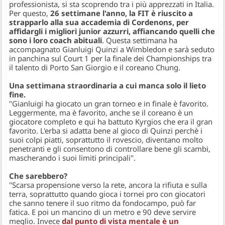
professionista, si sta scoprendo tra i più apprezzati in Italia.
Per questo,
26 settimane l'anno, la FIT è riuscito a
strapparlo alla sua accademia di Cordenons, per
affidargli i migliori junior azzurri, affiancando quelli che
sono i loro coach abituali
. Questa settimana ha
accompagnato Gianluigi Quinzi a Wimbledon e sarà seduto
in panchina sul Court 1 per la finale dei Championships tra
il talento di Porto San Giorgio e il coreano Chung.
Una settimana straordinaria a cui manca solo il lieto
fine.
"Gianluigi ha giocato un gran torneo e in finale è favorito.
Leggermente, ma è favorito, anche se il coreano è un
giocatore completo e qui ha battuto Kyrgios che era il gran
favorito. L'erba si adatta bene al gioco di Quinzi perchè i
suoi colpi piatti, soprattutto il rovescio, diventano molto
penetranti e gli consentono di controllare bene gli scambi,
mascherando i suoi limiti principali".
Che sarebbero?
"Scarsa propensione verso la rete, ancora la rifiuta e sulla
terra, soprattutto quando gioca i tornei pro con giocatori
che sanno tenere il suo ritmo da fondocampo, può far
fatica. E poi un mancino di un metro e 90 deve servire
meglio. Invece
dal punto di vista mentale è un