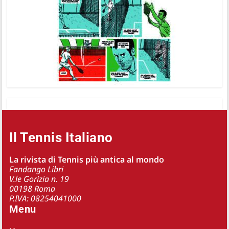
Il Tennis Italiano
La rivista di Tennis più antica al mondo
Fandango Libri
V.le Gorizia n. 19
00198 Roma
P.IVA: 08254041000
Menu