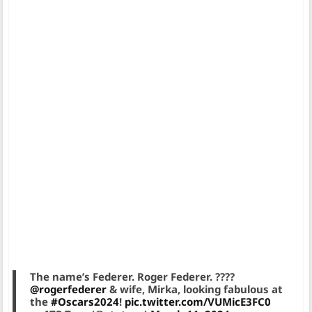
The name’s Federer. Roger Federer. ????
@rogerfederer
& wife, Mirka, looking fabulous at
the
#Oscars2024
!
pic.twitter.com/VUMicE3FC0