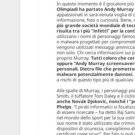
In questo momento è il giocatore più
Olimpiadi ha portato Andy Murray (q
appassionati vi sarà venuta voglia di
informazione, foto o curiosità. Bene, 
più grande società mondiale di tecn
risulta tra i più “infetti” per la 
utilizzano i nomi di personaggi famosi
o malware progettati per comprometter
vengono utilizzati messaggi ammiccan
non solo. Chi cerca informazioni sui pro
proprio Murray.
Tutti coloro che c
oppure “Andy Murray screensavers” 
personali. Dietro file che prometto
malware potenzialmente dannosi
.
a rischi di questo tipo più di qualciasi 
Alle spalle di Murray, i personaggi più
Smith, il tuffatore Tom Daley e il cicli
anche Novak Djokovic, nonchè i “pe
Phelps
. “I pirati informatici si focal
di essere ricercate – ha detto Raj S
nel mondo dello sport per la sua ostina
suo nome è stato utilizzato dai crimina
dispositivi di sicurezza,
consigliamo di 
certificati come sicuri”.
Per falo si può