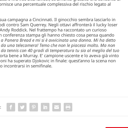
 fornisce una percentuale complessiva del rischio legato al
sua campagna a Cincinnati. Il ginocchio sembra lasciarlo in
di contro Sam Querrey. Negli ottavi affronterà il lucky loser
 Andy Roddick. Nel frattempo ha raccontato un curioso
 In conferenza stampa gli hanno chiesto cosa pensa quando
 a Panera Bread e mi si è avvicinata una donna. Mi ha detto
o da una telecamera! Temo che non le piacessi molto. Ma non
da tennis con 40 gradi di temperatura tu sia al meglio del tuo
porta bene a Murray. E’ campione uscente e lo aveva già vinto
oni ha superato Djokovic in finale: quest’anno la scena non
o incontrarsi in semifinale.
: