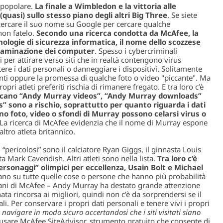
 popolare.
La finale a Wimbledon e la vittoria alle
uasi) sullo stesso piano degli altri Big Three
. Se siete
 cercare il suo nome su Google per cercare qualche
non fatelo.
Secondo una ricerca condotta da McAfee, la
ologie di sicurezza informatica, il nome dello scozzese
contaminazione dei computer
. Spesso i cybercriminali
 per attirare verso siti che in realtà contengono virus
e i dati personali o danneggiare i dispositivi. Solitamente
ti oppure la promessa di qualche foto o video "piccante". Ma
pri atleti preferiti rischia di rimanere fregato. E tra loro c’è
ercano “Andy Murray videos”, “Andy Murray downloads”
sono a rischio, soprattutto per quanto riguarda i dati
no foto, video o sfondi di Murray possono celarsi virus o
 La ricerca di McAfee evidenzia che il nome di Murray espone
altro atleta britannico.
 “pericolosi” sono il calciatore Ryan Giggs, il ginnasta Louis
sta Mark Cavendish. Altri atleti sono nella lista.
Tra
loro c’è
rsonaggi” olimpici per eccellenza, Usain Bolt e Michael
izzano su tutte quelle cose o persone che hanno più probabilità
amani di McAfee – Andy Murray ha destato grande attenzione
ta rincorsa ai migliori, quindi non c’è da sorprendersi se il
li. Per conservare i propri dati personali e tenere vivi i propri
navigare in modo sicuro accertandosi che i siti visitati siano
 usare McAfee SiteAdvisor, strumento gratuito che consente di