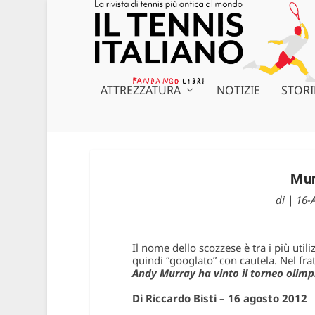
ATTREZZATURA
NOTIZIE
STORI
Mur
di
|
16-
Il nome dello scozzese è tra i più util
quindi “googlato” con cautela. Nel fr
Andy Murray ha vinto il torneo olimpi
Di Riccardo Bisti – 16 agosto 2012