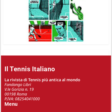
Il Tennis Italiano
La rivista di Tennis più antica al mondo
Fandango Libri
V.le Gorizia n. 19
00198 Roma
P.IVA: 08254041000
Menu