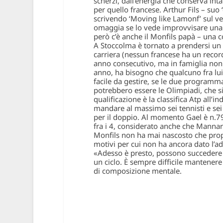
scherzi, dall’energia che conserva inta
per quello francese. Arthur Fils – suo
scrivendo ‘Moving like Lamonf’ sul vet
omaggia se lo vede improvvisare una 
però c’è anche il Monfils papà – una c
A Stoccolma è tornato a prendersi un 
carriera (nessun francese ha un recor
anno consecutivo, ma in famiglia non è
anno, ha bisogno che qualcuno fra lui
facile da gestire, se le due programma
potrebbero essere le Olimpiadi, che si
qualificazione è la classifica Atp all
mandare al massimo sei tennisti e sei 
per il doppio. Al momento Gael è n.79
fra i 4, considerato anche che Mannari
Monfils non ha mai nascosto che propr
motivi per cui non ha ancora dato l’ad
«Adesso è presto, possono succedere ta
un ciclo. È sempre difficile mantenere i
di composizione mentale.