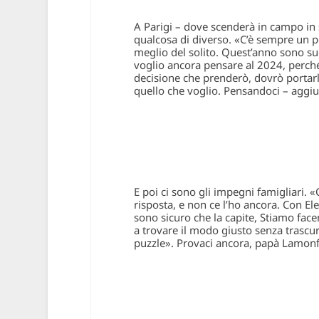
A Parigi – dove scenderà in campo in 
qualcosa di diverso. «C’è sempre un po
meglio del solito. Quest’anno sono suc
voglio ancora pensare al 2024, perché,
decisione che prenderò, dovrò portarla 
quello che voglio. Pensandoci – aggiu
E poi ci sono gli impegni famigliari. 
risposta, e non ce l’ho ancora. Con El
sono sicuro che la capite, Stiamo facen
a trovare il modo giusto senza trascu
puzzle». Provaci ancora, papà Lamonf