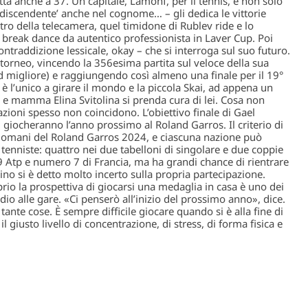
tta anche a 37. Un capitale, Lamonf, per il tennis, e non solo
 ‘discendente’ anche nel cognome… – gli dedica le vittorie
ro della telecamera, quel timidone di Rublev ride e lo
break dance da autentico professionista in Laver Cup. Poi
ontraddizione lessicale, okay – che si interroga sul suo futuro.
torneo, vincendo la 356esima partita sul veloce della sua
d migliore) e raggiungendo così almeno una finale per il 19°
 l’unico a girare il mondo e la piccola Skai, ad appena un
 e mamma Elina Svitolina si prenda cura di lei. Cosa non
zioni spesso non coincidono. L’obiettivo finale di Gael
 giocheranno l’anno prossimo al Roland Garros. Il criterio di
’indomani del Roland Garros 2024, e ciascuna nazione può
tenniste: quattro nei due tabelloni di singolare e due coppie
 Atp e numero 7 di Francia, ma ha grandi chance di rientrare
no si è detto molto incerto sulla propria partecipazione.
io la prospettiva di giocarsi una medaglia in casa è uno dei
dio alle gare. «Ci penserò all’inizio del prossimo anno», dice.
nte cose. È sempre difficile giocare quando si è alla fine di
l giusto livello di concentrazione, di stress, di forma fisica e