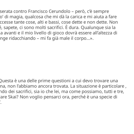
serata contro Francisco Cerundolo – però, c’è sempre
’ di magia, qualcosa che mi dà la carica e mi aiuta a fare
cesse tante cose, alti e bassi, cose dette e non dette. Non
 sapete, ci sono molti sacrifici. È dura. Qualunque sia la
avanti e il mio livello di gioco dovrà essere all’altezza di
nge ridacchiando – mi fa già male il corpo…».
«Questa è una delle prime questioni a cui devo trovare una
ena, non l’abbiamo ancora trovata. La situazione è particolare ,
do dei sacrifici, sia io che lei, ma come possiamo, tutti e tre,
rare Skai? Non voglio pensarci ora, perché è una specie di
.