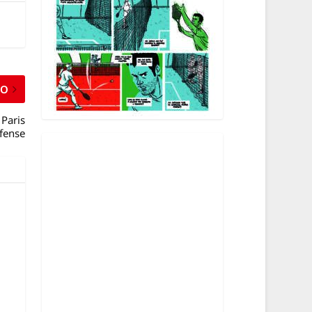
MO
 Paris
efense