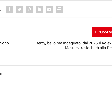
:
PROSSI
 “Sono
Bercy, bello ma indeguato: dal 2025 il Rolex
Masters traslocherà alla D
ro