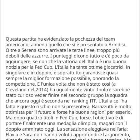
Questa partita ha evidenziato la pochezza del team
americano, almeno quello che si è presentato a Brindisi.
Oltre a Serena sono arrivate le terze linee, troppo più
deboli delle azzurre. I punteggi dicono tutto e c'è poco da
aggiungere, se non che la vittoria dell'Italia è una buona
notizia per la Fed Cup. L'Italia ha tante ottime giocatrici, in
singolare e in doppio, e soprattutto garantisce quasi
sempre la miglior formazione possibile, onorando la
competizione. E l'unica volta che non è stato così (a
Cleveland nel 2014) ha ugualmente vinto. Inoltre sarebbe
stato curioso veder finire nel secondo gruppo la squadra
che ancora oggi è seconda nel ranking ITF. L'Italia ce l'ha
fatta e questo rischio non si presenterà. Barazzutti è molto
ottimista per il futuro e forse ha buone ragioni per esserlo.
Ma dopo quattro titoli in Fed Cup, forse, l'obiettivo è di
portare finalmente una medaglia olimpica, magari con il
doppio ammirato oggi. La sensazione aleggiava nell'aria:
Flavia e Sara non hanno voluto approfondire l'argomento,
dicendo che non ci sono progetti così a lungo termine. Ma