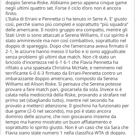
doppio Serena-Riske. Abbiamo perso appena cinque game
negli ultimi quattro set. Forse il ciclo d'oro non è ancora
finito.
L'Italia di Errani e Pennetta ci ha tenuto in Serie A. E' giusto
così, perchè siamo più completi e soprattutto “più squadra”
delle americane. Il nostro gruppo era compatto, mentre gli
Stati Uniti si sono attaccati a Serena Williams, il cui spirito è
stato ammirevole ma non così combattivo, soprattutto nel
doppio di spareggio. Dopo che l'americana aveva firmato il
2-1, le azzurre hanno messo il turbo e si sono aggiudicate
senza problemi gli ultimi due match. Non c'è stato un
briciolo d'incertezza nel 6-1 6-1 che Flavia Pennetta ha
rifilato a una spaesata Christina McHale, e nemmeno nel
terrificante 6-0 6-3 firmato da Errani-Pennetta contro un
imbarazzante doppio americano, composto da Serena
Williams ed Alison Riske. Si pensava che Serena potesse
provare a fare match pari, giocarsela da sola. Invece si è
calata nella mediocrità della Riske, provando a strafare nel
primo set (sbagliando tutto), mentre nel secondo ha
provato a metterci attenzione. Il giochino ha funzionato per
due game (2-0 nel secondo), ma poi è stato ancora
dominio delle azzurre, che non giocavano insieme da
tempo ma hanno mostrato un buon affiatamento e
soprattutto lo spirito giusto. Non è un caso che sia Sara che
Flavia siano state numero 1 nella classifica WTA di doppio.