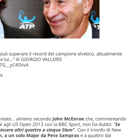
può superare il record del campione elvetico, attualmente
me lui…” di GIORGIO VALLERIS
/7G__yC4SVvA
es
 contate… almeno secondo
John McEnroe
che, commentando
dal agli US Open 2013 con la BBC Sport, non ha dubbi:
"
Se
incere altri quattro o cinque Slam
"
. Con il trionfo di New
m, a un solo Major da Pete Sampras
e a quattro dal