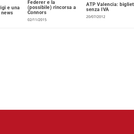
Federer e la
ATP Valencia: bigliet
(possibile) rincorsa a
igi e una
senza IVA
Connors
e news
20/07/2012
02/11/2015