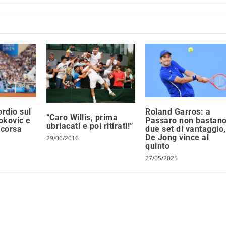
ordio sul
Roland Garros: a
“Caro Willis, prima
jokovic e
Passaro non bastan
ubriacati e poi ritirati!”
 corsa
due set di vantaggio,
De Jong vince al
29/06/2016
quinto
27/05/2025