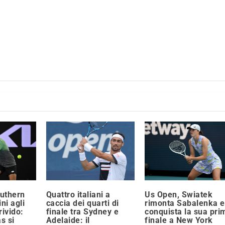
Us Open, Swiatek
uthern
Quattro italiani a
rimonta Sabalenka e
ni agli
caccia dei quarti di
conquista la sua pri
rivido:
finale tra Sydney e
finale a New York
s si
Adelaide: il