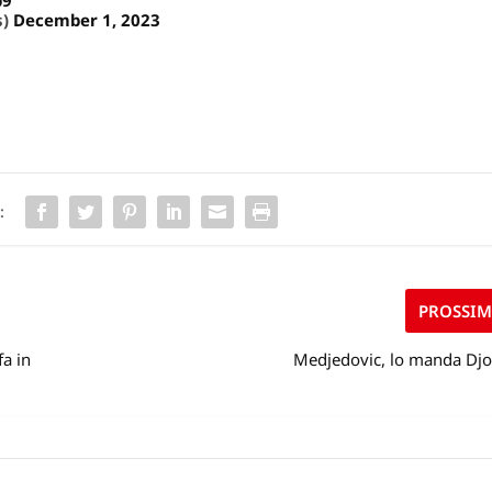
s)
December 1, 2023
:
PROSSI
a in
Medjedovic, lo manda Djo