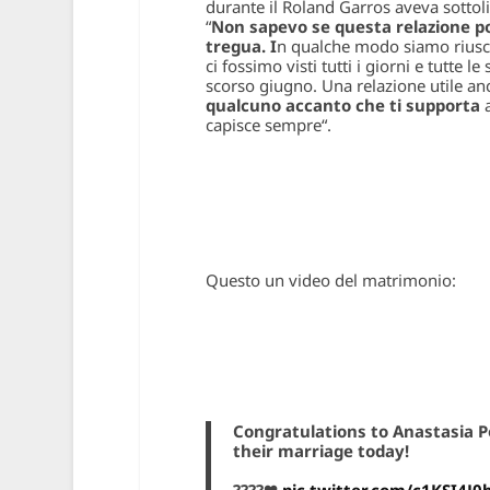
durante il Roland Garros aveva sottoli
“
Non sapevo se questa relazione p
tregua. I
n qualche modo siamo riuscit
ci fossimo visti tutti i giorni e tutte l
scorso giugno. Una relazione utile anch
qualcuno accanto che ti supporta
a
capisce sempre
“.
Questo un video del matrimonio:
Congratulations to Anastasia 
their marriage today!
????❤
pic.twitter.com/c1KSI4J0