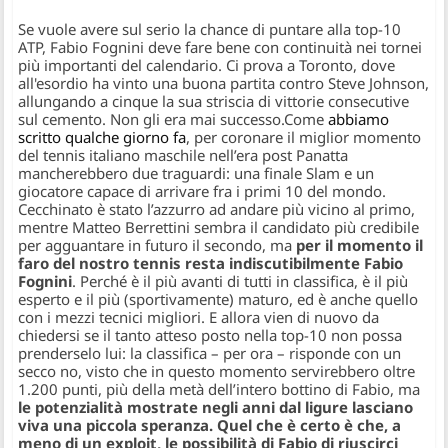
Se vuole avere sul serio la chance di puntare alla top-10
ATP, Fabio Fognini deve fare bene con continuità nei tornei
più importanti del calendario. Ci prova a Toronto, dove
all'esordio ha vinto una buona partita contro Steve Johnson,
allungando a cinque la sua striscia di vittorie consecutive
sul cemento. Non gli era mai successo.
Come
abbiamo
scritto qualche giorno fa
, per coronare il miglior momento
del tennis italiano maschile nell’era post Panatta
mancherebbero due traguardi: una finale Slam e un
giocatore capace di arrivare fra i primi 10 del mondo.
Cecchinato è stato l’azzurro ad andare più vicino al primo,
mentre Matteo Berrettini sembra il candidato più credibile
per agguantare in futuro il secondo, ma
per il momento il
faro del nostro tennis resta indiscutibilmente Fabio
Fognini
. Perché è il più avanti di tutti in classifica, è il più
esperto e il più (sportivamente) maturo, ed è anche quello
con i mezzi tecnici migliori. E allora vien di nuovo da
chiedersi se il tanto atteso posto nella top-10 non possa
prenderselo lui: la classifica – per ora – risponde con un
secco no, visto che in questo momento servirebbero oltre
1.200 punti, più della metà dell’intero bottino di Fabio, ma
le potenzialità mostrate negli anni dal ligure lasciano
viva una piccola speranza. Quel che è certo è che, a
meno di un exploit, le possibilità di Fabio di riuscirci