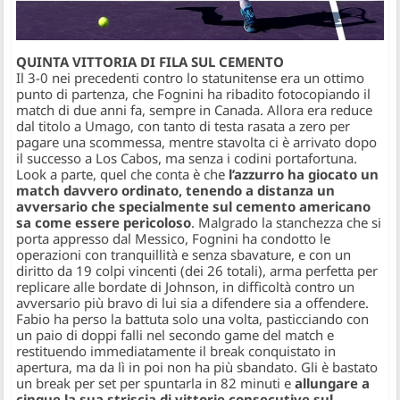
QUINTA VITTORIA DI FILA SUL CEMENTO
Il 3-0 nei precedenti contro lo statunitense era un ottimo
punto di partenza, che Fognini ha ribadito fotocopiando il
match di due anni fa, sempre in Canada. Allora era reduce
dal titolo a Umago, con tanto di testa rasata a zero per
pagare una scommessa, mentre stavolta ci è arrivato dopo
il successo a Los Cabos, ma senza i codini portafortuna.
Look a parte, quel che conta è che
l’azzurro ha giocato un
match davvero ordinato, tenendo a distanza un
avversario che specialmente sul cemento americano
sa come essere pericoloso
. Malgrado la stanchezza che si
porta appresso dal Messico, Fognini ha condotto le
operazioni con tranquillità e senza sbavature, e con un
diritto da 19 colpi vincenti (dei 26 totali), arma perfetta per
replicare alle bordate di Johnson, in difficoltà contro un
avversario più bravo di lui sia a difendere sia a offendere.
Fabio ha perso la battuta solo una volta, pasticciando con
un paio di doppi falli nel secondo game del match e
restituendo immediatamente il break conquistato in
apertura, ma da lì in poi non ha più sbandato. Gli è bastato
un break per set per spuntarla in 82 minuti e
allungare a
cinque la sua striscia di vittorie consecutive sul