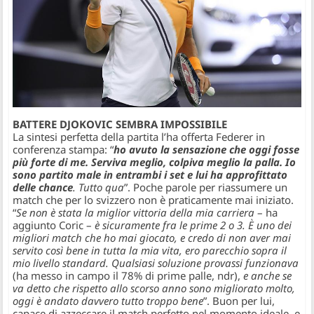
BATTERE DJOKOVIC SEMBRA IMPOSSIBILE
La sintesi perfetta della partita l’ha offerta Federer in
conferenza stampa: “
ho avuto la sensazione che oggi fosse
più forte di me. Serviva meglio, colpiva meglio la palla. Io
sono partito male in entrambi i set e lui ha approfittato
delle chance
. Tutto qua
”. Poche parole per riassumere un
match che per lo svizzero non è praticamente mai iniziato.
“
Se non è stata la miglior vittoria della mia carriera
– ha
aggiunto Coric –
è sicuramente fra le prime 2 o 3. È uno dei
migliori match che ho mai giocato, e credo di non aver mai
servito così bene in tutta la mia vita, ero parecchio sopra il
mio livello standard. Qualsiasi soluzione provassi funzionava
(ha messo in campo il 78% di prime palle, ndr),
e anche se
va detto che rispetto allo scorso anno sono migliorato molto,
oggi è andato davvero tutto troppo bene
”. Buon per lui,
capace di azzeccare il match perfetto nel momento ideale, e