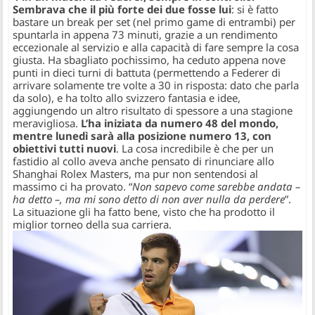
Sembrava che il più forte dei due fosse lui
: si è fatto
bastare un break per set (nel primo game di entrambi) per
spuntarla in appena 73 minuti, grazie a un rendimento
eccezionale al servizio e alla capacità di fare sempre la cosa
giusta. Ha sbagliato pochissimo, ha ceduto appena nove
punti in dieci turni di battuta (permettendo a Federer di
arrivare solamente tre volte a 30 in risposta: dato che parla
da solo), e ha tolto allo svizzero fantasia e idee,
aggiungendo un altro risultato di spessore a una stagione
meravigliosa.
L’ha iniziata da numero 48 del mondo,
mentre lunedì sarà alla posizione numero 13, con
obiettivi tutti nuovi
. La cosa incredibile è che per un
fastidio al collo aveva anche pensato di rinunciare allo
Shanghai Rolex Masters, ma pur non sentendosi al
massimo ci ha provato. “
Non sapevo come sarebbe andata –
ha detto –, ma mi sono detto di non aver nulla da perdere
”.
La situazione gli ha fatto bene, visto che ha prodotto il
miglior torneo della sua carriera.