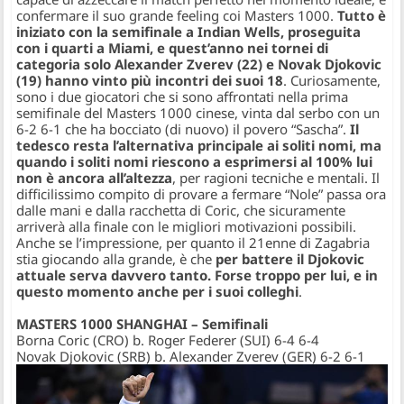
confermare il suo grande feeling coi Masters 1000.
Tutto è
iniziato con la semifinale a Indian Wells, proseguita
con i quarti a Miami, e quest’anno nei tornei di
categoria solo Alexander Zverev (22) e Novak Djokovic
(19) hanno vinto più incontri dei suoi 18
. Curiosamente,
sono i due giocatori che si sono affrontati nella prima
semifinale del Masters 1000 cinese, vinta dal serbo con un
6-2 6-1 che ha bocciato (di nuovo) il povero “Sascha”.
Il
tedesco resta l’alternativa principale ai soliti nomi, ma
quando i soliti nomi riescono a esprimersi al 100% lui
non è ancora all’altezza
, per ragioni tecniche e mentali. Il
difficilissimo compito di provare a fermare “Nole” passa ora
dalle mani e dalla racchetta di Coric, che sicuramente
arriverà alla finale con le migliori motivazioni possibili.
Anche se l’impressione, per quanto il 21enne di Zagabria
stia giocando alla grande, è che
per battere il Djokovic
attuale serva davvero tanto. Forse troppo per lui, e in
questo momento anche per i suoi colleghi
.
MASTERS 1000 SHANGHAI – Semifinali
Borna Coric (CRO) b. Roger Federer (SUI) 6-4 6-4
Novak Djokovic (SRB) b. Alexander Zverev (GER) 6-2 6-1