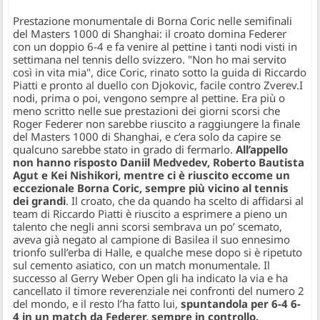
Prestazione monumentale di Borna Coric nelle semifinali
del Masters 1000 di Shanghai: il croato domina Federer
con un doppio 6-4 e fa venire al pettine i tanti nodi visti in
settimana nel tennis dello svizzero. "Non ho mai servito
così in vita mia", dice Coric, rinato sotto la guida di Riccardo
Piatti e pronto al duello con Djokovic, facile contro Zverev.
I
nodi, prima o poi, vengono sempre al pettine. Era più o
meno scritto nelle sue prestazioni dei giorni scorsi che
Roger Federer non sarebbe riuscito a raggiungere la finale
del Masters 1000 di Shanghai, e c’era solo da capire se
qualcuno sarebbe stato in grado di fermarlo.
All’appello
non hanno risposto Daniil Medvedev, Roberto Bautista
Agut e Kei Nishikori, mentre ci è riuscito eccome un
eccezionale Borna Coric, sempre più vicino al tennis
dei grandi
. Il croato, che da quando ha scelto di affidarsi al
team di Riccardo Piatti è riuscito a esprimere a pieno un
talento che negli anni scorsi sembrava un po’ scemato,
aveva già negato al campione di Basilea il suo ennesimo
trionfo sull’erba di Halle, e qualche mese dopo si è ripetuto
sul cemento asiatico, con un match monumentale. Il
successo al Gerry Weber Open gli ha indicato la via e ha
cancellato il timore reverenziale nei confronti del numero 2
del mondo, e il resto l’ha fatto lui,
spuntandola per 6-4 6-
4 in un match da Federer, sempre in controllo.