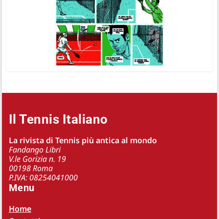
Il Tennis Italiano
La rivista di Tennis più antica al mondo
Fandango Libri
V.le Gorizia n. 19
00198 Roma
P.IVA: 08254041000
Menu
Home