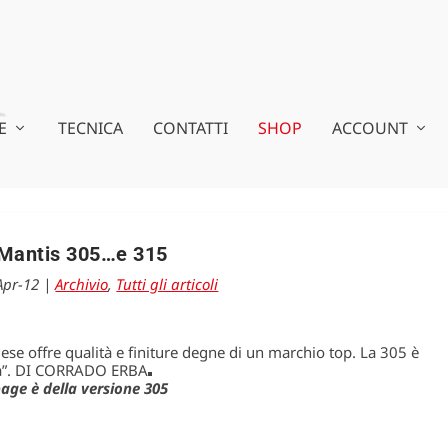
E
TECNICA
CONTATTI
SHOP
ACCOUNT
Mantis 305…e 315
Apr-12
|
Archivio
,
Tutti gli articoli
glese offre qualità e finiture degne di un marchio top. La 305 è
iva”. DI CORRADO ERBA
age è della versione 305