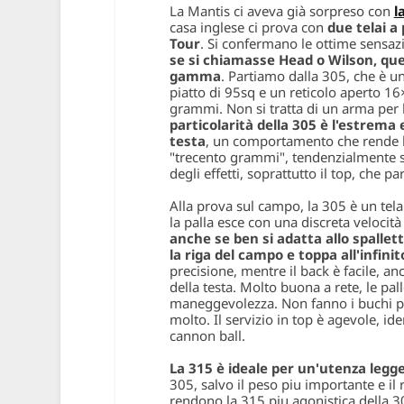
La Mantis ci aveva già sorpreso con
l
casa inglese ci prova con
due telai a 
Tour
. Si confermano le ottime sensazio
se si chiamasse Head o Wilson, que
gamma
. Partiamo dalla 305, che è un
piatto di 95sq e un reticolo aperto 16
grammi. Non si tratta di un arma per 
particolarità della 305 è l'estrema e
testa
, un comportamento che rende la
"trecento grammi", tendenzialmente son
degli effetti, soprattutto il top, che pa
Alla prova sul campo, la 305 è un tel
la palla esce con una discreta velocità
anche se ben si adatta allo spallet
la riga del campo e toppa all'infinit
precisione, mentre il back è facile, an
della testa. Molto buona a rete, le pa
maneggevolezza. Non fanno i buchi per 
molto. Il servizio in top è agevole, id
cannon ball.
La 315 è ideale per un'utenza leg
305, salvo il peso piu importante e il 
rendono la 315 piu agonistica della 3