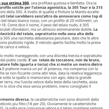
a sua ottima 300
, una profilata gustosa e benfatta. Ora la
profilo sottile per l'utenza agonistica, la 305 Tour e la 315
ni della 300. A livello di qualità e finiture la Mantis eccelle:
sti telai sarebbero senz'altro da annoverare come top di
 bel telaio bianco rosso, con un profilo di 20 millimetri, un
×18. Come dice il nome, il peso del telaio nudo, è 305
brutali sfondatori, ma un attrezzo estremanente duttile.
La
lasticità del telaio, soprattutto nella zona alta della
 305 una racchetta abbastanza peculiare, dato che le altre
o piuttosto rigide. Il reticolo aperto facilita molto la presa
rte carico e veloce.
aio molto maneggevole, con una discreta inerzia e soprattutto
 dal piatto corde.
E' un telaio da toccatore, non da bruto,
tatore folle (quarta e terza) che si mette un metro dietro
o
.Il piattone manca un po’ di potenza, ma compensa con la
che se non ficcante come altri telai, data la relativa leggerezza
lle sotto la spalla si manovrano con agio, data la grande
terra, ma l'uscita veloce dalla testa della racchetta, aiuta
em lo slice che esce senza problemi, meno consigliato il
germente diversa
, le caratteristiche non sono dissimili dalla
reticolo piu fitto (18 per 20). Ovviamente le caratteristiche
05, la palla esce comunque veloce e il telaio mantiene sempre