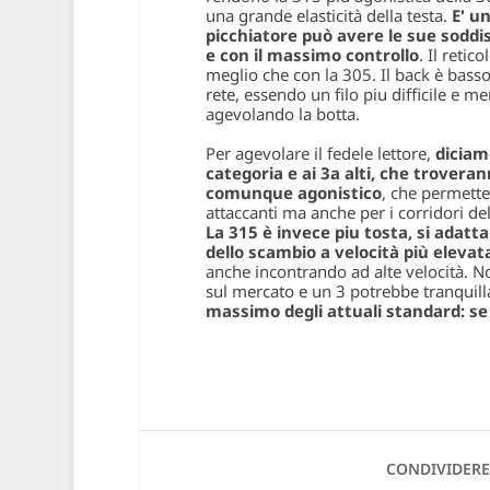
una grande elasticità della testa.
E' u
picchiatore può avere le sue soddisf
e con il massimo controllo
. Il reti
meglio che con la 305. Il back è basso e
rete, essendo un filo piu difficile e 
agevolando la botta.
Per agevolare il fedele lettore,
diciam
categoria e ai 3a alti, che trovera
comunque agonistico
, che permette
attaccanti ma anche per i corridori del
La 315 è invece piu tosta, si adatta
dello scambio a velocità più elevat
anche incontrando ad alte velocità. Not
sul mercato e un 3 potrebbe tranquilla
massimo degli attuali standard: se 
CONDIVIDERE