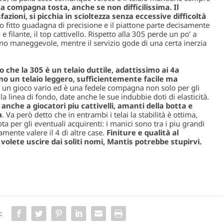
na compagna tosta, anche se non difficilissima. Il
azioni, si picchia in scioltezza senza eccessive difficoltà
colo fitto guadagna di precisione e il piattone parte decisamente
 filante, il top cattivello. Rispetto alla 305 perde un po’ a
meno maneggevole, mentre il servizio gode di una certa inerzia
o che la 305 è un telaio duttile, adattissimo ai 4a
nno un telaio leggero, sufficientemente facile ma
 un gioco vario ed è una fedele compagna non solo per gli
la linea di fondo, date anche le sue indubbie doti di elasticità.
 anche a giocatori piu cattivelli, amanti della botta e
a
. Va però detto che in entrambi i telai la stabilità è ottima,
a per gli eventuali acquirenti: i manici sono tra i piu grandi
mente valere il 4 di altre case.
Finiture e qualità al
volete uscire dai soliti nomi, Mantis potrebbe stupirvi.
: