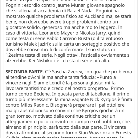
Fognini: esordio contro Jaume Munar, giovane spagnolo
che si allena all’accademia di Rafael Nadal. Fognini ha
mostrato qualche problema fisico ad Auckland ma, se starà
bene, non dovrebbe avere troppi problemi contro un
giocatore solido, generoso ma anche molto leggero. In
caso di vittoria, Leonardo Mayer o Nicolas Jarry, quindi
come testa di serie Pablo Carreno Busta (o il talentuoso
tunisino Malek Jaziri): sulla carta un sorteggio positivo che
dovrebbe consentirgli di confermare il suo status di
12esima testa di serie. Negli ottavi, l’asticella ovviamente si
alzerebbe: Kei Nishikori è la testa di serie più alta.
SECONDA PARTE.
C’è Sascha Zverev, con qualche problema
al tendine d’Achille ma anche tanta fiducia: «Punto a
vincere negli Slam e Lendl è la persona giusta: mi fa
lavorare tantissimo e credo nel nostro progetto». Primo
turno contro Bedene. In questa parte di tabellone, il primo
turno più interessante: la mina vagante Nick Kyrgios è finita
contro Milos Raonic. Bisognerà preparare il pallottoliere
ma gli australiani sono convinti che Kyrgios giocherà un
gran torneo, motivato dalle continue critiche per un
atteggiamento poco convinto in campo e col pubblico, che,
almeno al principio, sarà tutto dalla sua parte. Il vincente
dovrà affrontare al secondo turno Stan Wawrinka o Ernests