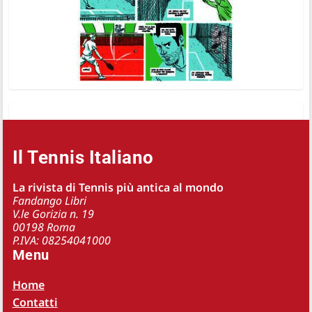
Il Tennis Italiano
La rivista di Tennis più antica al mondo
Fandango Libri
V.le Gorizia n. 19
00198 Roma
P.IVA: 08254041000
Menu
Home
Contatti