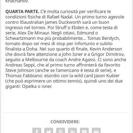
Khachanov.
QUARTA PARTE.
C’è molta curiosità per verificare le
condizioni fisiche di Rafael Nadal. Un primo turno agevole
contro l0australian James Duckworth sarà un buon
ingresso nel torneo. Poi Struff o Ebden e, come testa di
serie, Alex De Minaur. Negli ottavi, Edmund o
Schwartzmann ma più probabilmente… Tomas Berdych,
tornato dopo sei mesi di stop per infortunio e subito
finalista a Doha. Nel suo quarto di finale, Kevin Anderson
che dovrà fare attenzione a John Isner e a Grigor Dimitrov,
seguito a Melbourne da coach Andre Agassi. Ci sono anche
Andreas Seppi, che al primo turno affronterà da favorito
Steve Johnson (anche se l’americano è testa di serie), e
Thomas Fabbiano: esordio con la wild card Jason Kubler
(che può esprimere un ottimo tennis), quindi uno dei due
giganti: Opelka o isner.
CONDIVIDERE: