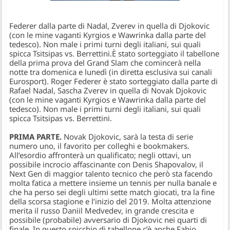
Federer dalla parte di Nadal, Zverev in quella di Djokovic
(con le mine vaganti Kyrgios e Wawrinka dalla parte del
tedesco). Non male i primi turni degli italiani, sui quali
spicca Tsitsipas vs. Berrettini.
È stato sorteggiato il tabellone
della prima prova del Grand Slam che comincerà nella
notte tra domenica e lunedì (in diretta esclusiva sui canali
Eurosport). Roger Federer è stato sorteggiato dalla parte di
Rafael Nadal, Sascha Zverev in quella di Novak Djokovic
(con le mine vaganti Kyrgios e Wawrinka dalla parte del
tedesco). Non male i primi turni degli italiani, sui quali
spicca Tsitsipas vs. Berrettini.
PRIMA PARTE.
Novak Djokovic, sarà la testa di serie
numero uno, il favorito per colleghi e bookmakers.
All’esordio affronterà un qualificato; negli ottavi, un
possibile incrocio affascinante con Denis Shapovalov, il
Next Gen di maggior talento tecnico che però sta facendo
molta fatica a mettere insieme un tennis per nulla banale e
che ha perso sei degli ultimi sette match giocati, tra la fine
della scorsa stagione e l’inizio del 2019. Molta attenzione
merita il russo Daniil Medvedev, in grande crescita e
possibile (probabile) avversario di Djokovic nei quarti di
finale. In questo spicchio di tabellone c’è anche Fabio