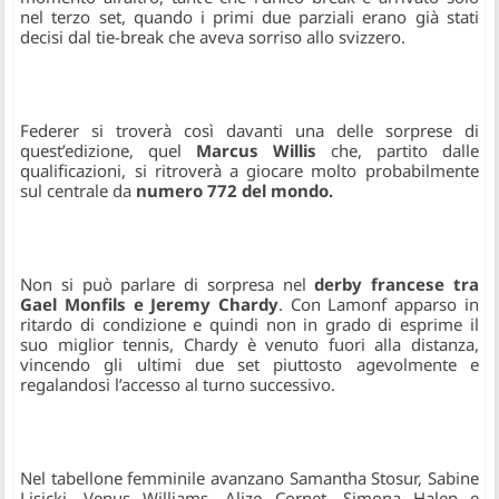
nel terzo set, quando i primi due parziali erano già stati
decisi dal tie-break che aveva sorriso allo svizzero.
Federer si troverà così davanti una delle sorprese di
quest’edizione, quel
Marcus Willis
che, partito dalle
qualificazioni, si ritroverà a giocare molto probabilmente
sul centrale da
numero 772 del mondo.
Non si può parlare di sorpresa nel
derby francese tra
Gael Monfils e Jeremy Chardy
. Con Lamonf apparso in
ritardo di condizione e quindi non in grado di esprime il
suo miglior tennis, Chardy è venuto fuori alla distanza,
vincendo gli ultimi due set piuttosto agevolmente e
regalandosi l’accesso al turno successivo.
Nel tabellone femminile avanzano Samantha Stosur, Sabine
Lisicki, Venus Williams, Alize Cornet, Simona Halep e