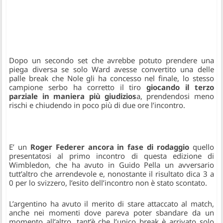
Dopo un secondo set che avrebbe potuto prendere una
piega diversa se solo Ward avesse convertito una delle
palle break che Nole gli ha concesso nel finale, lo stesso
campione serbo ha corretto il tiro
giocando il terzo
parziale in maniera più giudizios
a, prendendosi meno
rischi e chiudendo in poco più di due ore l’incontro.
E’ un
Roger Federer ancora in fase di rodaggio
quello
presentatosi al primo incontro di questa edizione di
Wimbledon, che ha avuto in Guido Pella un avversario
tutt’altro che arrendevole e, nonostante il risultato dica 3 a
0 per lo svizzero, l’esito dell’incontro non è stato scontato.
L’argentino ha avuto il merito di stare attaccato al match,
anche nei momenti dove pareva poter sbandare da un
momento all’altro, tant’è che l’unico break è arrivato solo