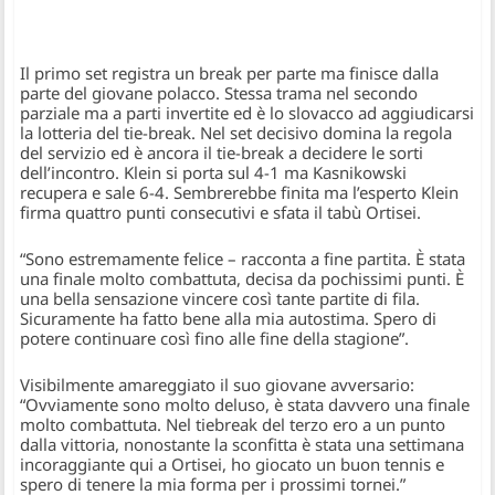
Il primo set registra un break per parte ma finisce dalla
parte del giovane polacco. Stessa trama nel secondo
parziale ma a parti invertite ed è lo slovacco ad aggiudicarsi
la lotteria del tie-break. Nel set decisivo domina la regola
del servizio ed è ancora il tie-break a decidere le sorti
dell’incontro. Klein si porta sul 4-1 ma Kasnikowski
recupera e sale 6-4. Sembrerebbe finita ma l’esperto Klein
firma quattro punti consecutivi e sfata il tabù Ortisei.
“Sono estremamente felice – racconta a fine partita. È stata
una finale molto combattuta, decisa da pochissimi punti. È
una bella sensazione vincere così tante partite di fila.
Sicuramente ha fatto bene alla mia autostima. Spero di
potere continuare così fino alle fine della stagione”.
Visibilmente amareggiato il suo giovane avversario:
“Ovviamente sono molto deluso, è stata davvero una finale
molto combattuta. Nel tiebreak del terzo ero a un punto
dalla vittoria, nonostante la sconfitta è stata una settimana
incoraggiante qui a Ortisei, ho giocato un buon tennis e
spero di tenere la mia forma per i prossimi tornei.”