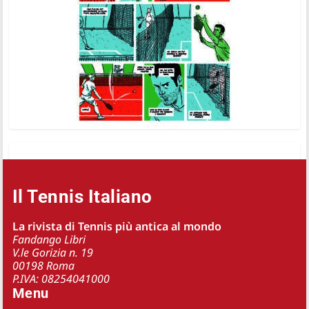
Il Tennis Italiano
La rivista di Tennis più antica al mondo
Fandango Libri
V.le Gorizia n. 19
00198 Roma
P.IVA: 08254041000
Menu