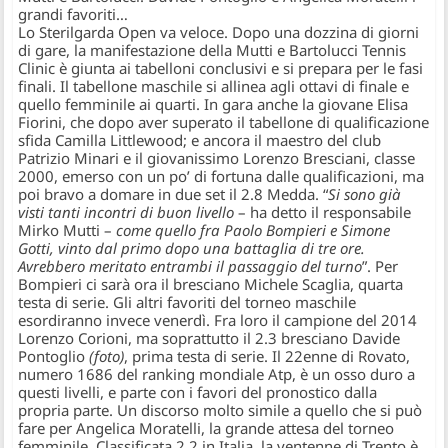
grandi favoriti…
Lo Sterilgarda Open va veloce. Dopo una dozzina di giorni
di gare, la manifestazione della Mutti e Bartolucci Tennis
Clinic è giunta ai tabelloni conclusivi e si prepara per le fasi
finali. Il tabellone maschile si allinea agli ottavi di finale e
quello femminile ai quarti. In gara anche la giovane Elisa
Fiorini, che dopo aver superato il tabellone di qualificazione
sfida Camilla Littlewood; e ancora il maestro del club
Patrizio Minari e il giovanissimo Lorenzo Bresciani, classe
2000, emerso con un po’ di fortuna dalle qualificazioni, ma
poi bravo a domare in due set il 2.8 Medda. “
Si sono già
visti tanti incontri di buon livello
– ha detto il responsabile
Mirko Mutti –
come quello fra Paolo Bompieri e Simone
Gotti, vinto dal primo dopo una battaglia di tre ore.
Avrebbero meritato entrambi il passaggio del turno
”. Per
Bompieri ci sarà ora il bresciano Michele Scaglia, quarta
testa di serie. Gli altri favoriti del torneo maschile
esordiranno invece venerdì. Fra loro il campione del 2014
Lorenzo Corioni, ma soprattutto il 2.3 bresciano Davide
Pontoglio
(foto)
, prima testa di serie. Il 22enne di Rovato,
numero 1686 del ranking mondiale Atp, è un osso duro a
questi livelli, e parte con i favori del pronostico dalla
propria parte. Un discorso molto simile a quello che si può
fare per Angelica Moratelli, la grande attesa del torneo
femminile. Classificata 2.2 in Italia, la ventenne di Trento è