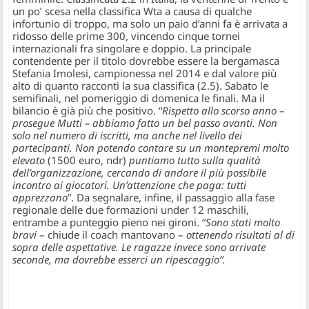
un po’ scesa nella classifica Wta a causa di qualche
infortunio di troppo, ma solo un paio d’anni fa è arrivata a
ridosso delle prime 300, vincendo cinque tornei
internazionali fra singolare e doppio. La principale
contendente per il titolo dovrebbe essere la bergamasca
Stefania Imolesi, campionessa nel 2014 e dal valore più
alto di quanto racconti la sua classifica (2.5). Sabato le
semifinali, nel pomeriggio di domenica le finali. Ma il
bilancio è già più che positivo. “
Rispetto allo scorso anno –
prosegue Mutti – abbiamo fatto un bel passo avanti. Non
solo nel numero di iscritti, ma anche nel livello dei
partecipanti. Non potendo contare su un montepremi molto
elevato
(1500 euro, ndr)
puntiamo tutto sulla qualità
dell’organizzazione, cercando di andare il più possibile
incontro ai giocatori. Un’attenzione che paga: tutti
apprezzano
”. Da segnalare, infine, il passaggio alla fase
regionale delle due formazioni under 12 maschili,
entrambe a punteggio pieno nei gironi. “
Sono stati molto
bravi
– chiude il coach mantovano –
ottenendo risultati al di
sopra delle aspettative. Le ragazze invece sono arrivate
seconde, ma dovrebbe esserci un ripescaggio”.