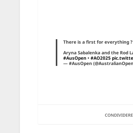
There is a first for everything ?
Aryna Sabalenka and the Rod La
#AusOpen
•
#AO2025
pic.twit
— #AusOpen (@AustralianOpe
CONDIVIDERE