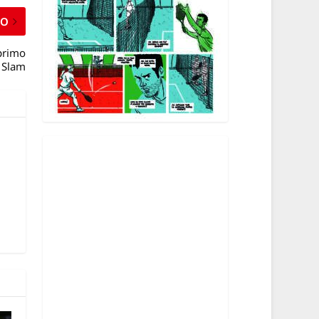
MO
 primo
 Slam