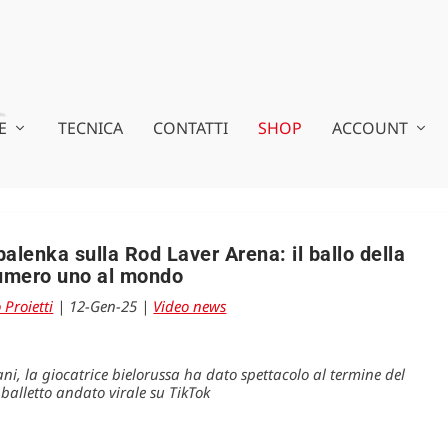
E
TECNICA
CONTATTI
SHOP
ACCOUNT
alenka sulla Rod Laver Arena: il ballo della
umero uno al mondo
 Proietti
|
12-Gen-25
|
Video news
ni, la giocatrice bielorussa ha dato spettacolo al termine del
alletto andato virale su TikTok