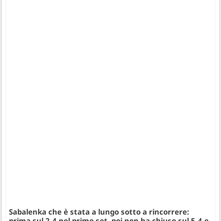
Sabalenka che è stata a lungo sotto a rincorrere:
prima sul 2-4 nel primo set, poi non ha chiuso sul 5-4 e