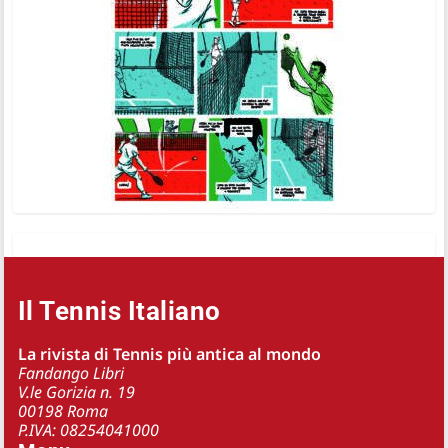
Il Tennis Italiano
La rivista di Tennis più antica al mondo
Fandango Libri
V.le Gorizia n. 19
00198 Roma
P.IVA: 08254041000