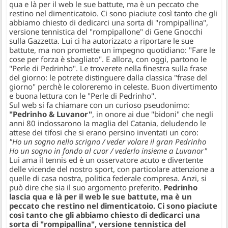
qua e là per il web le sue battute, ma è un peccato che
restino nel dimenticatoio. Ci sono piaciute così tanto che gli
abbiamo chiesto di dedicarci una sorta di "rompipallina",
versione tennistica del "rompipallone" di Gene Gnocchi
sulla Gazzetta. Lui ci ha autorizzato a riportare le sue
battute, ma non promette un impegno quotidiano: "Fare le
cose per forza è sbagliato". E allora, con oggi, partono le
"Perle di Pedrinho". Le troverete nella finestra sulla frase
del giorno: le potrete distinguere dalla classica "frase del
giorno" perchè le coloreremo in celeste. Buon divertimento
e buona lettura con le "Perle di Pedrinho".
Sul web si fa chiamare con un curioso pseudonimo:
"Pedrinho & Luvanor"
, in onore ai due "bidoni" che negli
anni 80 indossarono la maglia del Catania, deludendo le
attese dei tifosi che si erano persino inventati un coro:
"Ho un sogno nello scrigno / veder volare il gran Pedrinho
Ho un sogno in fondo al cuor / vederlo insieme a Luvanor"
Lui ama il tennis ed è un osservatore acuto e divertente
delle vicende del nostro sport, con particolare attenzione a
quelle di casa nostra, politica federale compresa. Anzi, si
può dire che sia il suo argomento preferito.
Pedrinho
lascia qua e là per il web le sue battute, ma è un
peccato che restino nel dimenticatoio. Ci sono piaciute
così tanto che gli abbiamo chiesto di dedicarci una
sorta di "rompipallina", versione tennistica del