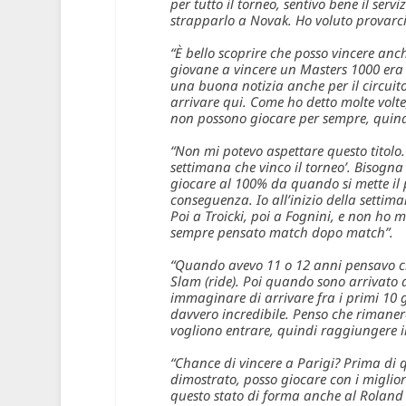
per tutto il torneo, sentivo bene il servi
strapparlo a Novak. Ho voluto provarci 
“È bello scoprire che posso vincere anch
giovane a vincere un Masters 1000 era s
una buona notizia anche per il circuito
arrivare qui. Come ho detto molte volte
non possono giocare per sempre, quindi è
“Non mi potevo aspettare questo titolo.
settimana che vinco il torneo’. Bisogn
giocare al 100% da quando si mette il p
conseguenza. Io all’inizio della settim
Poi a Troicki, poi a Fognini, e non ho m
sempre pensato match dopo match”.
“Quando avevo 11 o 12 anni pensavo ch
Slam (ride). Poi quando sono arrivato a
immaginare di arrivare fra i primi 10 g
davvero incredibile. Penso che rimanere 
vogliono entrare, quindi raggiungere il
“Chance di vincere a Parigi? Prima di 
dimostrato, posso giocare con i miglior
questo stato di forma anche al Roland 