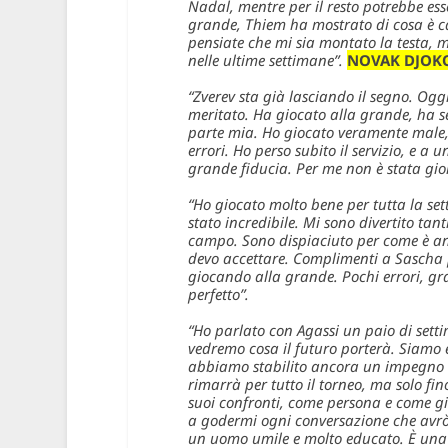
Nadal, mentre per il resto potrebbe es
grande, Thiem ha mostrato di cosa è cap
pensiate che mi sia montato la testa, 
nelle ultime settimane”.
NOVAK DJOK
“Zverev sta già lasciando il segno. Ogg
meritato. Ha giocato alla grande, ha se
parte mia. Ho giocato veramente male, 
errori. Ho perso subito il servizio, e 
grande fiducia. Per me non è stata giorn
“Ho giocato molto bene per tutta la set
stato incredibile. Mi sono divertito ta
campo. Sono dispiaciuto per come è and
devo accettare. Complimenti a Sascha p
giocando alla grande. Pochi errori, gra
perfetto”.
“Ho parlato con Agassi un paio di setti
vedremo cosa il futuro porterà. Siamo 
abbiamo stabilito ancora un impegno a
rimarrà per tutto il torneo, ma solo fi
suoi confronti, come persona e come gi
a godermi ogni conversazione che avrò i
un uomo umile e molto educato. È una 