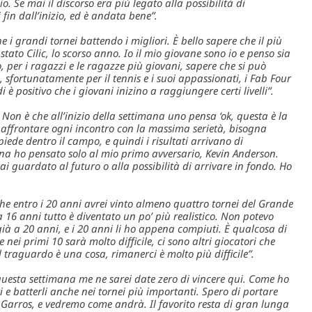
zio. Se mai il discorso era più legato alla possibilità di
fin dall’inizio, ed è andata bene”.
e i grandi tornei battendo i migliori. È bello sapere che il più
tato Cilic, lo scorso anno. Io il mio giovane sono io e penso sia
, per i ragazzi e le ragazze più giovani, sapere che si può
, sfortunatamente per il tennis e i suoi appassionati, i Fab Four
 positivo che i giovani inizino a raggiungere certi livelli”.
 Non è che all’inizio della settimana uno pensa ‘ok, questa è la
a affrontare ogni incontro con la massima serietà, bisogna
iede dentro il campo, e quindi i risultati arrivano di
ana ho pensato solo al mio primo avversario, Kevin Anderson.
ai guardato al futuro o alla possibilità di arrivare in fondo. Ho
e entro i 20 anni avrei vinto almeno quattro tornei del Grande
 16 anni tutto è diventato un po’ più realistico. Non potevo
ià a 20 anni, e i 20 anni li ho appena compiuti. È qualcosa di
nei primi 10 sarà molto difficile, ci sono altri giocatori che
 traguardo è una cosa, rimanerci è molto più difficile”.
questa settimana me ne sarei date zero di vincere qui. Come ho
i e batterli anche nei tornei più importanti. Spero di portare
Garros, e vedremo come andrà. Il favorito resta di gran lunga