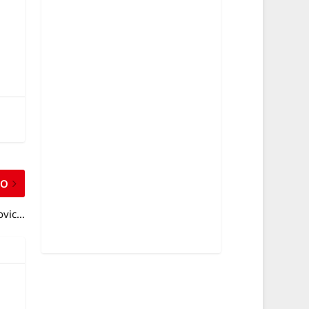
MO
kovic…