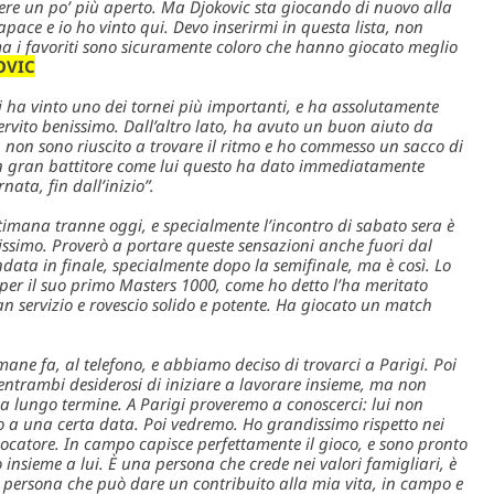
sere un po’ più aperto. Ma Djokovic sta giocando di nuovo alla
ace e io ho vinto qui. Devo inserirmi in questa lista, non
ma i favoriti sono sicuramente coloro che hanno giocato meglio
OVIC
i ha vinto uno dei tornei più importanti, e ha assolutamente
rvito benissimo. Dall’altro lato, ha avuto un buon aiuto da
non sono riuscito a trovare il ritmo e ho commesso un sacco di
a un gran battitore come lui questo ha dato immediatamente
ata, fin dall’inizio”.
timana tranne oggi, e specialmente l’incontro di sabato sera è
ntissimo. Proverò a portare queste sensazioni anche fuori dal
ata in finale, specialmente dopo la semifinale, ma è così. Lo
er il suo primo Masters 1000, come ho detto l’ha meritato
n servizio e rovescio solido e potente. Ha giocato un match
mane fa, al telefono, e abbiamo deciso di trovarci a Parigi. Poi
entrambi desiderosi di iniziare a lavorare insieme, ma non
 lungo termine. A Parigi proveremo a conoscerci: lui non
no a una certa data. Poi vedremo. Ho grandissimo rispetto nei
ocatore. In campo capisce perfettamente il gioco, e sono pronto
nsieme a lui. È una persona che crede nei valori famigliari, è
persona che può dare un contribuito alla mia vita, in campo e