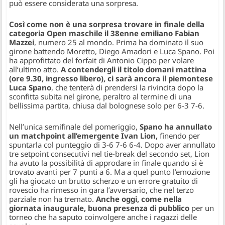
può essere considerata una sorpresa.
Così come non è una sorpresa trovare in finale della
categoria Open maschile il 38enne emiliano Fabian
Mazzei
, numero 25 al mondo. Prima ha dominato il suo
girone battendo Moretto, Diego Amadori e Luca Spano. Poi
ha approfittato del forfait di Antonio Cippo per volare
all‘ultimo atto.
A contendergli il titolo domani mattina
(ore 9.30, ingresso libero), ci sarà ancora il piemontese
Luca Spano
, che tenterà di prendersi la rivincita dopo la
sconfitta subita nel girone, peraltro al termine di una
bellissima partita, chiusa dal bolognese solo per 6-3 7-6.
Nell’unica semifinale del pomeriggio,
Spano ha annullato
un matchpoint all’emergente Ivan Lion,
finendo per
spuntarla col punteggio di 3-6 7-6 6-4. Dopo aver annullato
tre setpoint consecutivi nel tie-break del secondo set, Lion
ha avuto la possibilità di approdare in finale quando si è
trovato avanti per 7 punti a 6. Ma a quel punto l’emozione
gli ha giocato un brutto scherzo e un errore gratuito di
rovescio ha rimesso in gara l’avversario, che nel terzo
parziale non ha tremato.
Anche oggi, come nella
giornata inaugurale, buona presenza di pubblico
per un
torneo che ha saputo coinvolgere anche i ragazzi delle