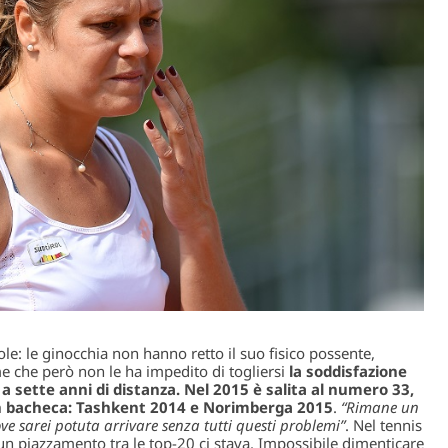
e: le ginocchia non hanno retto il suo fisico possente,
e che però non le ha impedito di togliersi
la soddisfazione
g a sette anni di distanza. Nel 2015 è salita al numero 33,
 in bacheca: Tashkent 2014 e Norimberga 2015
.
“Rimane un
ve sarei potuta arrivare senza tutti questi problemi”
. Nel tennis
 un piazzamento tra le top-20 ci stava. Impossibile dimenticare