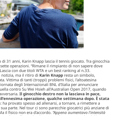
o di 31 anni, Karin Knapp lascia il tennis giocato. Tra ginocchia
 a sette operazioni. “Rimane il rimpianto di non sapere dove
 Lascia con due titoli WTA e un best ranking al n.33.
notizia, ma il ritiro di
Karin Knapp
resta un simbolo,
. Vittima di tanti (troppi) problemi fisici, l'altoatesina
giornata degli Internazionali BNL d'Italia per annunciare
 quella contro Su Wei Hsieh all'Australian Open 2017, quando
'avversaria.
Il ginocchio destro non la lasciava in pace,
all'ennesima operazione, qualche settimana dopo. È stata
a
: ha provato spesso ad allenarsi, a tornare, a rimettere a
lla sua parte. Nel tour ci sono parecchie giocatrici più anziane di
a il fisico non era d'accordo.
“Appena aumentavo l'intensità