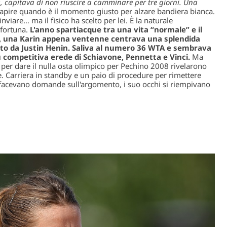
a, capitava di non riuscire a camminare per tre giorni. Una
capire quando è il momento giusto per alzare bandiera bianca.
inviare… ma il fisico ha scelto per lei. È la naturale
sfortuna.
L'anno spartiacque tra una vita “normale” e il
aio, una Karin appena ventenne centrava una splendida
nto da Justin Henin. Saliva al numero 36 WTA e sembrava
più competitiva erede di Schiavone, Pennetta e Vinci.
Ma
per dare il nulla osta olimpico per Pechino 2008 rivelarono
 Carriera in standby e un paio di procedure per rimettere
si facevano domande sull'argomento, i suo occhi si riempivano