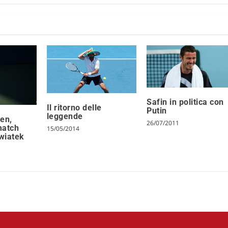
Safin in politica con
Il ritorno delle
Putin
leggende
en,
26/07/2011
 match
15/05/2014
Swiatek