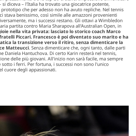
 si diceva – l'Italia ha trovato una giocatrice potente,
n prototipo che per adesso non ha avuto repliche. Nel tennis
i stava benissimo, così simile alle amazzoni provenienti
 diversamente, ma i successi restano. Gli ottavi a Wimbledon
aria partita contro Maria Sharapova all'Australian Open, in
 gioie nella vita privata: lasciato lo storico coach Marco
 fratelli Piccari. Francesco è poi diventato suo marito e ha
ca la transizione verso il ritiro, senza dimenticare la
ice Matteucci
. Senza dimenticare che, ogni tanto, dalle parti
he Daniela Hantuchova. Di certo Karin resterà nel tennis,
one delle più giovani. All'inizio non sarà facile, ma sempre
sotto i ferri. Per fortuna, i successi non sono l'unico
el cuore degli appassionati.