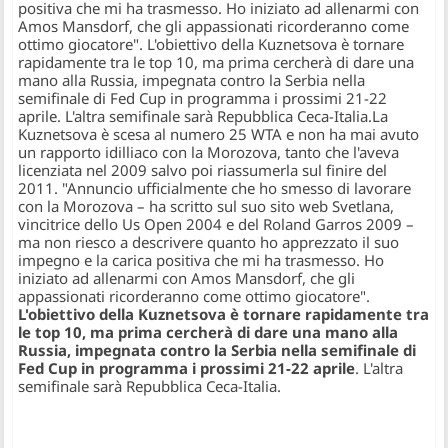
positiva che mi ha trasmesso. Ho iniziato ad allenarmi con
Amos Mansdorf, che gli appassionati ricorderanno come
ottimo giocatore". L'obiettivo della Kuznetsova è tornare
rapidamente tra le top 10, ma prima cercherà di dare una
mano alla Russia, impegnata contro la Serbia nella
semifinale di Fed Cup in programma i prossimi 21-22
aprile. L'altra semifinale sarà Repubblica Ceca-Italia.
La
Kuznetsova è scesa al numero 25 WTA e non ha mai avuto
un rapporto idilliaco con la Morozova, tanto che l'aveva
licenziata nel 2009 salvo poi riassumerla sul finire del
2011. "Annuncio ufficialmente che ho smesso di lavorare
con la Morozova – ha scritto sul suo sito web Svetlana,
vincitrice dello Us Open 2004 e del Roland Garros 2009 –
ma non riesco a descrivere quanto ho apprezzato il suo
impegno e la carica positiva che mi ha trasmesso. Ho
iniziato ad allenarmi con Amos Mansdorf, che gli
appassionati ricorderanno come ottimo giocatore".
L'obiettivo della Kuznetsova è tornare rapidamente tra
le top 10, ma prima cercherà di dare una mano alla
Russia, impegnata contro la Serbia nella semifinale di
Fed Cup in programma i prossimi 21-22 aprile
. L'altra
semifinale sarà Repubblica Ceca-Italia.