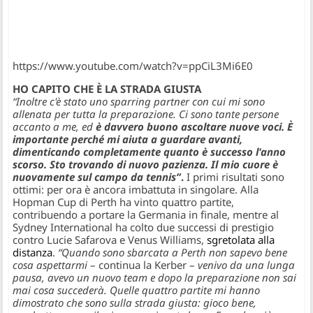
https://www.youtube.com/watch?v=ppCiL3Mi6E0
HO CAPITO CHE È LA STRADA GIUSTA
“Inoltre c'è stato uno sparring partner con cui mi sono
allenata per tutta la preparazione. Ci sono tante persone
accanto a me, ed
è davvero buono ascoltare nuove voci. È
importante perché mi aiuta a guardare avanti,
dimenticando completamente quanto è successo l'anno
scorso. Sto trovando di nuovo pazienza. Il mio cuore è
nuovamente sul campo da tennis”
.
I primi risultati sono
ottimi: per ora è ancora imbattuta in singolare. Alla
Hopman Cup di Perth ha vinto quattro partite,
contribuendo a portare la Germania in finale, mentre al
Sydney International ha colto due successi di prestigio
contro Lucie Safarova e Venus Williams,
sgretolata alla
distanza
.
“Quando sono sbarcata a Perth non sapevo bene
cosa aspettarmi
– continua la Kerber –
venivo da una lunga
pausa, avevo un nuovo team e dopo la preparazione non sai
mai cosa succederà. Quelle quattro partite mi hanno
dimostrato che sono sulla strada giusta: gioco bene,