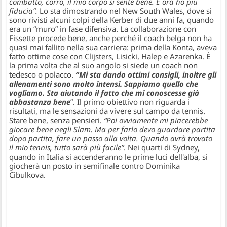
combatto, corro, il mio corpo si sente bene. E ora ho più
fiducia”.
Lo sta dimostrando nel New South Wales, dove si
sono rivisti alcuni colpi della Kerber di due anni fa, quando
era un “muro” in fase difensiva. La collaborazione con
Fissette procede bene, anche perché il coach belga non ha
quasi mai fallito nella sua carriera: prima della Konta, aveva
fatto ottime cose con Clijsters, Lisicki, Halep e Azarenka. È
la prima volta che al suo angolo si siede un coach non
tedesco o polacco.
“Mi sta dando ottimi consigli, inoltre gli
allenamenti sono molto intensi. Sappiamo quello che
vogliamo. Sta aiutando il fatto che mi conoscesse già
abbastanza bene
”. Il primo obiettivo non riguarda i
risultati, ma le sensazioni da vivere sul campo da tennis.
Stare bene, senza pensieri.
“Poi ovviamente mi piacerebbe
giocare bene negli Slam. Ma per farlo devo guardare partita
dopo partita, fare un passo alla volta. Quando avrà trovato
il mio tennis, tutto sarà più facile”
. Nei quarti di Sydney,
quando in Italia si accenderanno le prime luci dell'alba, si
giocherà un posto in semifinale contro Dominika
Cibulkova.