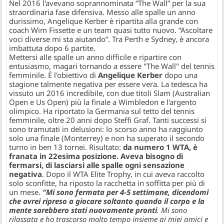
Nel 2016 l'avevano soprannominata “The Wall” per la sua
straordinaria fase difensiva. Messo alle spalle un anno
durissimo, Angelique Kerber è ripartita alla grande con
coach Wim Fissette e un team quasi tutto nuovo. “Ascoltare
voci diverse mi sta aiutando”. Tra Perth e Sydney, è ancora
imbattuta dopo 6 partite.
Mettersi alle spalle un anno difficile e ripartire con
entusiasmo, magari tornando a essere "The Wall" del tennis
femminile. È l'obiettivo di
Angelique Kerber
dopo una
stagione talmente negativa per essere vera. La tedesca ha
vissuto un 2016 incredibile, con due titoli Slam (Australian
Open e Us Open) più la finale a Wimbledon e l'argento
olimpico. Ha riportato la Germania sul tetto del tennis
femminile, oltre 20 anni dopo Steffi Graf. Tanti successi si
sono tramutati in delusioni: lo scorso anno ha raggiunto
solo una finale (Monterrey) e non ha superato il secondo
turno in ben 13 tornei. Risultato:
da numero 1 WTA, è
franata in 22esima posizione. Aveva bisogno di
fermarsi, di lasciarsi alle spalle ogni sensazione
negativa
. Dopo il WTA Elite Trophy, in cui aveva raccolto
solo sconfitte, ha riposto la racchetta in soffitta per più di
un mese.
“Mi sono fermata per 4-5 settimane, dicendomi
che avrei ripreso a giocare soltanto quando il corpo e la
mente sarebbero stati nuovamente pronti
. Mi sono
rilassata e ho trascorso molto tempo insieme ai miei amici e