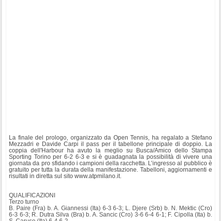
La finale del prologo, organizzato da Open Tennis, ha regalato a Stefano
Mezzadri e Davide Carpi il pass per il tabellone principale di doppio. La
coppia dell'Harbour ha avuto la meglio su Busca/Amico dello Stampa
Sporting Torino per 6-2 6-3 e si è guadagnata la possibilità di vivere una
giornata da pro sfidando i campioni della racchetta. L’ingresso al pubblico è
gratuito per tutta la durata della manifestazione. Tabelloni, aggiornamenti e
risultati in diretta sul sito www.atpmilano.it.
QUALIFICAZIONI
Terzo turno
B. Paire (Fra) b. A. Giannessi (Ita) 6-3 6-3; L. Djere (Srb) b. N. Mektic (Cro)
6-3 6-3; R. Dutra Silva (Bra) b. A. Sancic (Cro) 3-6 6-4 6-1; F. Cipolla (Ita) b.
S. Caruso (Ita) 6-4 6-2.