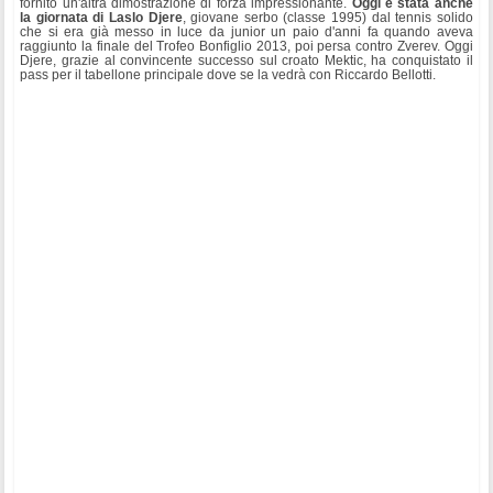
fornito un'altra dimostrazione di forza impressionante.
Oggi è stata anche
la giornata di Laslo Djere
, giovane serbo (classe 1995) dal tennis solido
che si era già messo in luce da junior un paio d'anni fa quando aveva
raggiunto la finale del Trofeo Bonfiglio 2013, poi persa contro Zverev. Oggi
Djere, grazie al convincente successo sul croato Mektic, ha conquistato il
pass per il tabellone principale dove se la vedrà con Riccardo Bellotti.