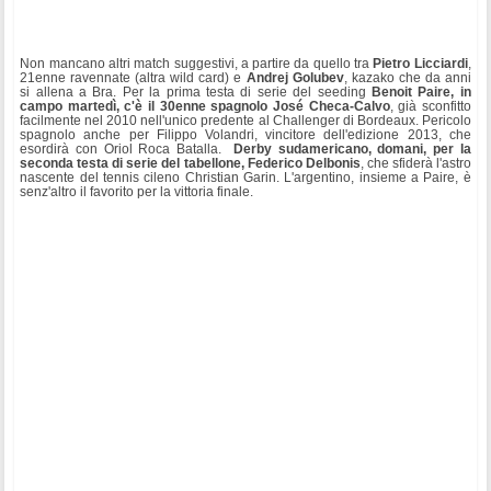
Non mancano altri match suggestivi, a partire da quello tra
Pietro Licciardi
,
21enne ravennate (altra wild card) e
Andrej Golubev
, kazako che da anni
si allena a Bra. Per la prima testa di serie del seeding
Benoit Paire, in
campo martedì, c'è il 30enne spagnolo José Checa-Calvo
, già sconfitto
facilmente nel 2010 nell'unico predente al Challenger di Bordeaux. Pericolo
spagnolo anche per Filippo Volandri, vincitore dell'edizione 2013, che
esordirà con Oriol Roca Batalla.
Derby sudamericano, domani, per la
seconda testa di serie del tabellone, Federico Delbonis
, che sfiderà l'astro
nascente del tennis cileno Christian Garin. L'argentino, insieme a Paire, è
senz'altro il favorito per la vittoria finale.