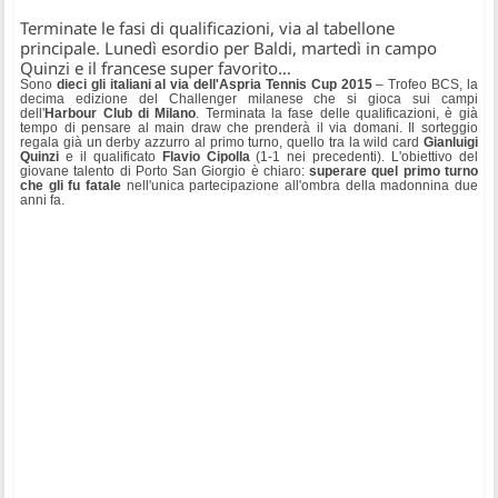
Terminate le fasi di qualificazioni, via al tabellone
principale. Lunedì esordio per Baldi, martedì in campo
Quinzi e il francese super favorito…
Sono
dieci gli italiani al via dell'Aspria Tennis Cup 2015
– Trofeo BCS, la
decima edizione del Challenger milanese che si gioca sui campi
dell'
Harbour Club di Milano
. Terminata la fase delle qualificazioni, è già
tempo di pensare al main draw che prenderà il via domani. Il sorteggio
regala già un derby azzurro al primo turno, quello tra la wild card
Gianluigi
Quinzi
e il qualificato
Flavio Cipolla
(1-1 nei precedenti). L'obiettivo del
giovane talento di Porto San Giorgio è chiaro:
superare quel primo turno
che gli fu fatale
nell'unica partecipazione all'ombra della madonnina due
anni fa.