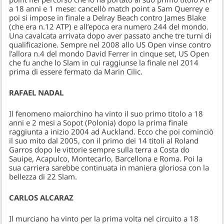
a 18 anni e 1 mese: cancellò match point a Sam Querrey e
poi si impose in finale a Delray Beach contro James Blake
(che era n.12 ATP) e all’epoca era numero 244 del mondo.
Una cavalcata arrivata dopo aver passato anche tre turni di
qualificazione. Sempre nel 2008 allo US Open vinse contro
l’allora n.4 del mondo David Ferrer in cinque set, US Open
che fu anche lo Slam in cui raggiunse la finale nel 2014
prima di essere fermato da Marin Cilic.
RAFAEL NADAL
Il fenomeno maiorchino ha vinto il suo primo titolo a 18
anni e 2 mesi a Sopot (Polonia) dopo la prima finale
raggiunta a inizio 2004 ad Auckland. Ecco che poi cominciò
il suo mito dal 2005, con il primo dei 14 titoli al Roland
Garros dopo le vittorie sempre sulla terra a Costa do
Sauipe, Acapulco, Montecarlo, Barcellona e Roma. Poi la
sua carriera sarebbe continuata in maniera gloriosa con la
bellezza di 22 Slam.
CARLOS ALCARAZ
Il murciano ha vinto per la prima volta nel circuito a 18