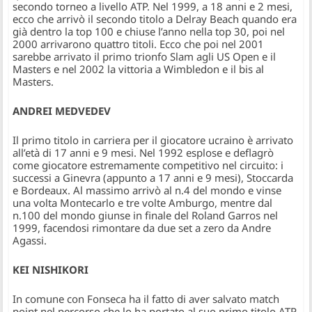
secondo torneo a livello ATP. Nel 1999, a 18 anni e 2 mesi,
ecco che arrivò il secondo titolo a Delray Beach quando era
già dentro la top 100 e chiuse l’anno nella top 30, poi nel
2000 arrivarono quattro titoli. Ecco che poi nel 2001
sarebbe arrivato il primo trionfo Slam agli US Open e il
Masters e nel 2002 la vittoria a Wimbledon e il bis al
Masters.
ANDREI MEDVEDEV
Il primo titolo in carriera per il giocatore ucraino è arrivato
all’età di 17 anni e 9 mesi. Nel 1992 esplose e deflagrò
come giocatore estremamente competitivo nel circuito: i
successi a Ginevra (appunto a 17 anni e 9 mesi), Stoccarda
e Bordeaux. Al massimo arrivò al n.4 del mondo e vinse
una volta Montecarlo e tre volte Amburgo, mentre dal
n.100 del mondo giunse in finale del Roland Garros nel
1999, facendosi rimontare da due set a zero da Andre
Agassi.
KEI NISHIKORI
In comune con Fonseca ha il fatto di aver salvato match
point nel percorso che lo ha portato al suo primo titolo ATP