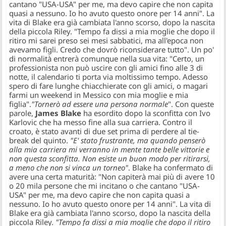
cantano "USA-USA" per me, ma devo capire che non capita
quasi a nessuno. Io ho avuto questo onore per 14 anni". La
vita di Blake era già cambiata l'anno scorso, dopo la nascita
della piccola Riley. "Tempo fa dissi a mia moglie che dopo il
ritiro mi sarei preso sei mesi sabbatici, ma all'epoca non
avevamo figli. Credo che dovrò riconsiderare tutto". Un po'
di normalità entrerà comunque nella sua vita: "Certo, un
professionista non può uscire con gli amici fino alle 3 di
notte, il calendario ti porta via moltissimo tempo. Adesso
spero di fare lunghe chiacchierate con gli amici, o magari
farmi un weekend in Messico con mia moglie e mia
figlia".
"Tornerò ad essere una persona normale
". Con queste
parole,
James Blake
ha esordito dopo la sconfitta con Ivo
Karlovic che ha messo fine alla sua carriera. Contro il
croato, è stato avanti di due set prima di perdere al tie-
break del quinto.
"E' stato frustrante, ma quando penserò
alla mia carriera mi verranno in mente tante belle vittorie e
non questa sconfitta. Non esiste un buon modo per ritirarsi,
a meno che non si vinca un torneo"
. Blake ha confermato di
avere una certa maturità: "Non capiterà mai più di avere 10
o 20 mila persone che mi incitano o che cantano "USA-
USA" per me, ma devo capire che non capita quasi a
nessuno. Io ho avuto questo onore per 14 anni". La vita di
Blake era già cambiata l'anno scorso, dopo la nascita della
piccola Riley.
"Tempo fa dissi a mia moglie che dopo il ritiro