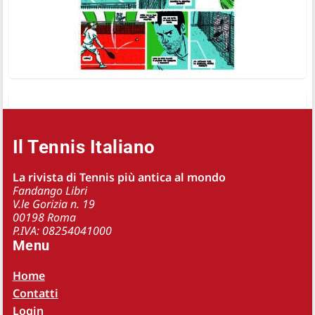
Il Tennis Italiano
La rivista di Tennis più antica al mondo
Fandango Libri
V.le Gorizia n. 19
00198 Roma
P.IVA: 08254041000
Menu
Home
Contatti
Login