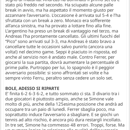
stato più freddo nel secondo. Ha sciupato alcune palle
break in avvio, ma ha aspettato il momento giusto per
azzannare l’avversario. L’occasione è arrivata sul 5-4 e l’ha
sfruttata con un break a zero. Monaco era sofferente
all’anca sinistra, ma ha provato a lottare fino alla fine.
L’argentino ha preso un break di vantaggio nel terzo, ma
Andreas l’ha prontamente cancellato. Gli ultimi fuochi del
“Pico” sono arrivati sul 3-3, ma Andreas è stato bravo a
cancellare tutte le occasioni salvo punirlo (ancora una
volta!) nel decimo game. Seppi è piaciuto in risposta, ed
anche al servizio non è andato male. Contro Ferrer, per
giocarsi la sua partita, dovrà aumentare la percentuale di
prime palle. Purtroppo per lui, lo spagnolo è il peggior
avversario possibile: si sono affrontati sei volte e ha
sempre vinto Ferru, peraltro senza cedere un solo set.
BOLE, ADESSO SI RIPARTE
E’ finita 6-2 6-3 6-2, e tutto sommato ci sta. Il divario tra i
due giocatori è piuttosto ampio, anche se Simone vale
molto di più, anche della 125esima posizione che andrà ad
occupare tra un paio di lunedì. Ferrer sbaglia poco, ma
soprattutto induce l’avversario a sbagliare. E se giochi un
tennis ad alto rischio, è ancora più dura restargli incollato.
In tre set, Simone ha commesso 48 errori. Troppi, forse. Ma
un numero logico in relazione alla qualità dell’avversario.