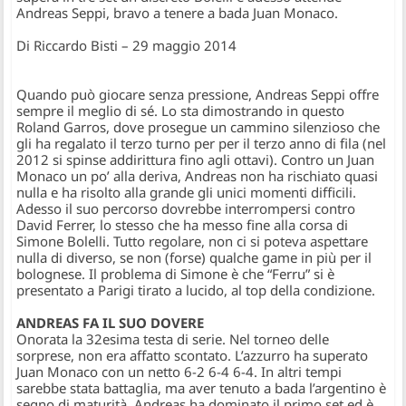
Andreas Seppi, bravo a tenere a bada Juan Monaco.
Di Riccardo Bisti – 29 maggio 2014
Quando può giocare senza pressione, Andreas Seppi offre
sempre il meglio di sé. Lo sta dimostrando in questo
Roland Garros, dove prosegue un cammino silenzioso che
gli ha regalato il terzo turno per per il terzo anno di fila (nel
2012 si spinse addirittura fino agli ottavi). Contro un Juan
Monaco un po’ alla deriva, Andreas non ha rischiato quasi
nulla e ha risolto alla grande gli unici momenti difficili.
Adesso il suo percorso dovrebbe interrompersi contro
David Ferrer, lo stesso che ha messo fine alla corsa di
Simone Bolelli. Tutto regolare, non ci si poteva aspettare
nulla di diverso, se non (forse) qualche game in più per il
bolognese. Il problema di Simone è che “Ferru” si è
presentato a Parigi tirato a lucido, al top della condizione.
ANDREAS FA IL SUO DOVERE
Onorata la 32esima testa di serie. Nel torneo delle
sorprese, non era affatto scontato. L’azzurro ha superato
Juan Monaco con un netto 6-2 6-4 6-4. In altri tempi
sarebbe stata battaglia, ma aver tenuto a bada l’argentino è
segno di maturità. Andreas ha dominato il primo set ed è