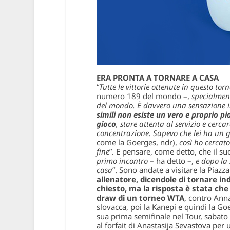
ERA PRONTA A TORNARE A CASA
“
Tutte le vittorie ottenute in questo to
numero 189 del mondo –,
specialment
del mondo. È davvero una sensazione i
simili non esiste un vero e proprio pi
gioco
, stare attenta al servizio e cerca
concentrazione. Sapevo che lei ha un g
come la Goerges, ndr),
così ho cercato
fine
”. E pensare, come detto, che il su
primo incontro
– ha detto –,
e dopo la
casa
”. Sono andate a visitare la Pia
allenatore, dicendole di tornare ind
chiesto, ma la risposta è stata che
draw di un torneo WTA
, contro Anna
slovacca, poi la Kanepi e quindi la Go
sua prima semifinale nel Tour, sabat
al forfait di Anastasija Sevastova per