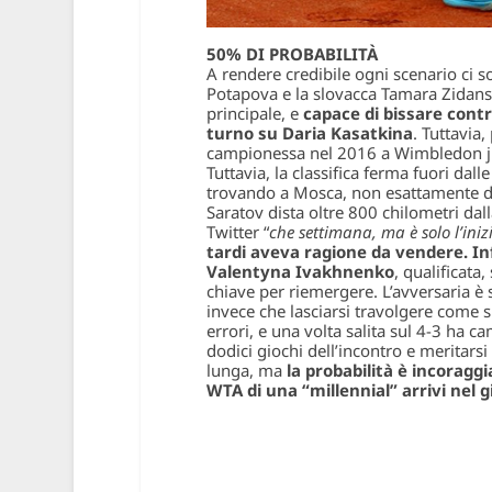
50% DI PROBABILITÀ
A rendere credibile ogni scenario ci s
Potapova e la slovacca Tamara Zidanse
principale, e
capace di bissare cont
turno su Daria Kasatkina
. Tuttavia,
campionessa nel 2016 a Wimbledon juni
Tuttavia, la classifica ferma fuori da
trovando a Mosca, non esattamente defi
Saratov dista oltre 800 chilometri dall
Twitter “
che settimana, ma è solo l’iniz
tardi aveva ragione da vendere. Inf
Valentyna Ivakhnenko
, qualificata
chiave per riemergere. L’avversaria è
invece che lasciarsi travolgere come s
errori, e una volta salita sul 4-3 ha ca
dodici giochi dell’incontro e meritarsi
lunga, ma
la probabilità è incoraggi
WTA di una “millennial” arrivi nel g