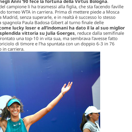
negli Anni ’90 fece la fortuna della Virtus Bologna
.
del campione li ha trasmessi alla figlia, che sta facendo faville
ndo torneo WTA in carriera. Prima di mettere piede a Mosca
a Madrid, senza superarle, e in realtà è successo lo stesso
la spagnola Paula Badosa Gibert al turno finale delle
ome lucky loser e all’indomani ha dato il la al suo miglior
 splendida vittoria su Julia Goerges
, reduce dalla semifinale
ontato una top-10 in vita sua, ma sembrava l’avesse fatto
 briciolo di timore e l’ha spuntata con un doppio 6-3 in 76
 in carriera.