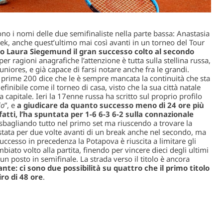
ono i nomi delle due semifinaliste nella parte bassa: Anastasia
k, anche quest’ultimo mai così avanti in un torneo del Tour
ro Laura Siegemund il gran successo colto al secondo
 per ragioni anagrafiche l’attenzione è tutta sulla stellina russa,
ores, e già capace di farsi notare anche fra le grandi.
lle prime 200 dice che le è sempre mancata la continuità che sta
nibile come il torneo di casa, visto che la sua città natale
a capitale. Ieri la 17enne russa ha scritto sul proprio profilo
io
”, e
a giudicare da quanto successo meno di 24 ore più
atti, l’ha spuntata per 1-6 6-3 6-2 sulla connazionale
, sbagliando tutto nel primo set ma riuscendo a trovare la
 stata per due volte avanti di un break anche nel secondo, ma
uccesso in precedenza la Potapova è riuscita a limitare gli
mbiato volto alla partita, finendo per vincere dieci degli ultimi
 un posto in semifinale. La strada verso il titolo è ancora
ante: ci sono due possibilità su quattro che il primo titolo
iro di 48 ore
.