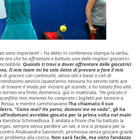
rneo sono importanti
– ha detto in conferenza stampa la serba,
e ora che ho affrontato e battuto una delle migliori giocatrici
ncredibile.
Quando ti trovi a dover affrontare delle giocatrici
ano. Il mio team mi ha solo detto di provare a fare il mio
re di giocare con continuità, senza alti e bassi o cali di
randissimo servizio
(quest’anno nessuna ha servito tanti ace
 di trovare il modo per iniziare gli scambi, e ho lottato fino alla
o torneo era finito domenica, già in mattinata. “
Ho giocato il
 sconfitta mia mamma ha comprato i biglietti per tornare a
zza Rossa, e mentre camminavano
l’ha chiamato il suo
ietro. “
Come mai? Ho perso, domani me ne vado
”, gli ha
 all’indomani avrebbe giocato per la prima volta nel main
 Karolina Schmiedlova. È andata a finire che ha battuto la
erges, sempre senza perdere un set, e ora si prepara per la
o contro Aliaksandra Sasnovich, promossa senza giocare grazie
 un problema alla coscia.
Non sarà facile, ma visto l’andazzo