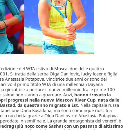
 edizione del WTA estivo di Mosca: due delle quattro
001. Si tratta della serba Olga Danilovic, lucky loser e figlia
ussa Anastasia Potapova, vincitrice due anni or sono del
arrivo il primo titolo WTA di una millennial?
Dayana
a giocatrice a portare il nuovo millennio fra le prime 100
vanissime non stanno a guardare. Anzi,
hanno trovato la
opri progressi nella nuova Moscow River Cup, nata dalle
i Bastad, da quest’anno migrato a Est
. Nella capitale russa
 tabellone Daria Kasatkina, ma sono comunque riusciti a
lla racchetta grazie a Olga Danilovic e Anastasia Potapova,
prodate in semifinale. La grande protagonista del venerdì è
redrag (più noto come Sasha) con un passato di altissimo